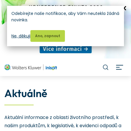
Odebírejte naše notifikace, aby Vám neutekla žádná
novinka.
Ne, děkuji
Ano, zapnout
H
Aktuálně
Aktuální informace z oblasti životního prostředí, k
našim produktům, k legislativě, k evidenci odpadů a