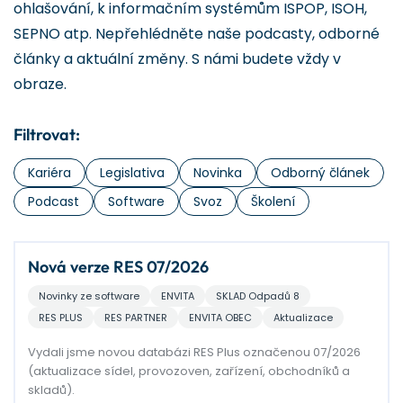
ohlašování, k informačním systémům ISPOP, ISOH,
SEPNO atp. Nepřehlédněte naše podcasty, odborné
články a aktuální změny. S námi budete vždy v
obraze.
Filtrovat:
Kariéra
Legislativa
Novinka
Odborný článek
Podcast
Software
Svoz
Školení
Nová verze RES 07/2026
Novinky ze software
ENVITA
SKLAD Odpadů 8
RES PLUS
RES PARTNER
ENVITA OBEC
Aktualizace
Vydali jsme novou databázi RES Plus označenou 07/2026
(aktualizace sídel, provozoven, zařízení, obchodníků a
skladů).