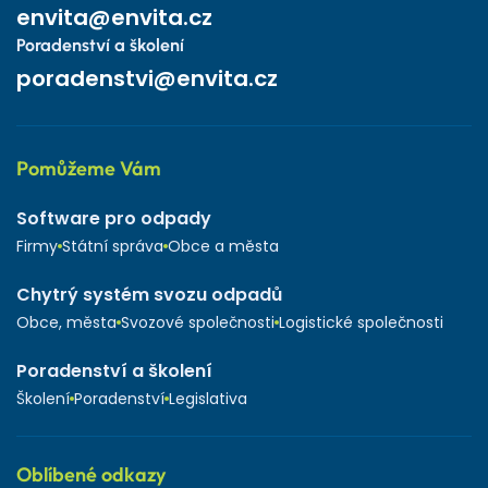
envita@envita.cz
Poradenství a školení
poradenstvi@envita.cz
Pomůžeme Vám
Software pro odpady
Firmy
Státní správa
Obce a města
Chytrý systém svozu odpadů
Obce, města
Svozové společnosti
Logistické společnosti
Poradenství a školení
Školení
Poradenství
Legislativa
Oblíbené odkazy