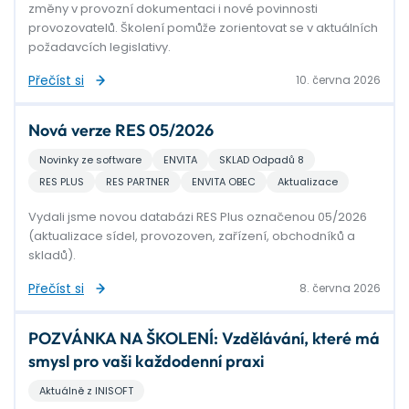
změny v provozní dokumentaci i nové povinnosti
provozovatelů. Školení pomůže zorientovat se v aktuálních
požadavcích legislativy.
Přečíst si
10. června 2026
Nová verze RES 05/2026
Novinky ze software
ENVITA
SKLAD Odpadů 8
RES PLUS
RES PARTNER
ENVITA OBEC
Aktualizace
Vydali jsme novou databázi RES Plus označenou 05/2026
(aktualizace sídel, provozoven, zařízení, obchodníků a
skladů).
Přečíst si
8. června 2026
POZVÁNKA NA ŠKOLENÍ: Vzdělávání, které má
smysl pro vaši každodenní praxi
Aktuálně z INISOFT