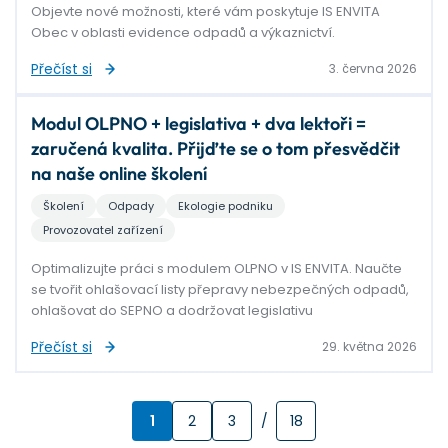
Objevte nové možnosti, které vám poskytuje IS ENVITA
Obec v oblasti evidence odpadů a výkaznictví.
Přečíst si
3. června 2026
Modul OLPNO + legislativa + dva lektoři =
zaručená kvalita. Přijďte se o tom přesvědčit
na naše online školení
Školení
Odpady
Ekologie podniku
Provozovatel zařízení
Optimalizujte práci s modulem OLPNO v IS ENVITA. Naučte
se tvořit ohlašovací listy přepravy nebezpečných odpadů,
ohlašovat do SEPNO a dodržovat legislativu
Přečíst si
29. května 2026
1
2
3
/
18