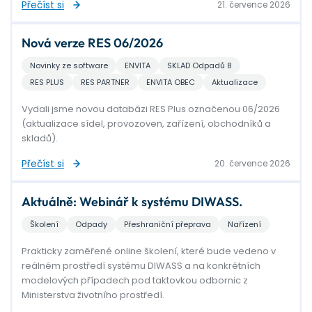
Přečíst si
21. července 2026
Nová verze RES 06/2026
Novinky ze software
ENVITA
SKLAD Odpadů 8
RES PLUS
RES PARTNER
ENVITA OBEC
Aktualizace
Vydali jsme novou databázi RES Plus označenou 06/2026
(aktualizace sídel, provozoven, zařízení, obchodníků a
skladů).
Přečíst si
20. července 2026
Aktuálně: Webinář k systému DIWASS.
Školení
Odpady
Přeshraniční přeprava
Nařízení
Prakticky zaměřené online školení, které bude vedeno v
reálném prostředí systému DIWASS a na konkrétních
modelových případech pod taktovkou odbornic z
Ministerstva životního prostředí.