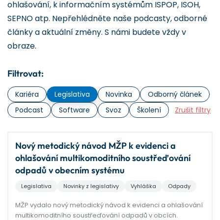
ohlašování, k informačním systémům ISPOP, ISOH,
SEPNO atp. Nepřehlédněte naše podcasty, odborné
články a aktuální změny. S námi budete vždy v
obraze.
Filtrovat:
Kariéra
Legislativa
Novinka
Odborný článek
Podcast
Software
Svoz
Školení
Zrušit filtry
Nový metodický návod MŽP k evidenci a
ohlašování multikomoditního soustřeďování
odpadů v obecním systému
Legislativa
Novinky z legislativy
Vyhláška
Odpady
MŽP vydalo nový metodický návod k evidenci a ohlašování
multikomoditního soustřeďování odpadů v obcích.