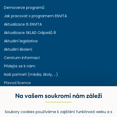
Demoverze programů
Jak pracovat s programem ENVITA
Aktualizace IS ENVITA
Aktualizace SKLAD Odpadů 8
Aktuální legislativa
Aktuální školení
Centrum informací
Přidejte se k nám
Naši partneři (média, školy, ...)
Převod licence
Reference
Na vašem soukromí nám záleží
Rejstřík používaných zkratek v odpadech
HW & SW požadavky pro náš IS
Soubory cookies používáme k zajištění funkčnosti webu a s
Zpětný odběr