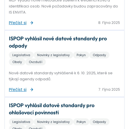
MŽP vydalo nové metodické sdělení k evidenci kovů a
identifikaci osob. Nové požadavky budou zapracovány do
IS ENVITA.
Přečíst si
8. října 2025
ISPOP vyhlásil nové datové standardy pro
odpady
Legislativa
Novinky z legislativy
Pokyn
Odpady
Obaly
Ovzduší
Nové datové standardy vyhlášené k 6. 10. 2025, které se
týkají agendy odpadů.
Přečíst si
7. října 2025
ISPOP vyhlásil datové standardy pro
ohlašovací povinnosti
Legislativa
Novinky z legislativy
Pokyn
Odpady
Obaly
Ovzduší