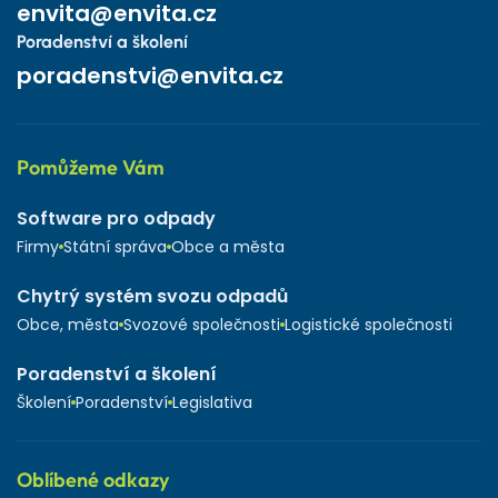
envita@envita.cz
Poradenství a školení
poradenstvi@envita.cz
Pomůžeme Vám
Software pro odpady
Firmy
Státní správa
Obce a města
Chytrý systém svozu odpadů
Obce, města
Svozové společnosti
Logistické společnosti
Poradenství a školení
Školení
Poradenství
Legislativa
Oblíbené odkazy