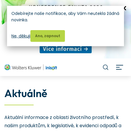
Odebírejte naše notifikace, aby Vám neutekla žádná
novinka.
Ne, děkuji
Ano, zapnout
H
Aktuálně
Aktuální informace z oblasti životního prostředí, k
našim produktům, k legislativě, k evidenci odpadů a