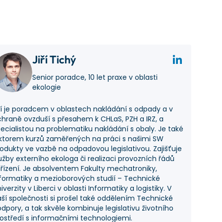
Jiří Tichý
Senior poradce, 10 let praxe v oblasti
ekologie
ří je poradcem v oblastech nakládání s odpady a v
hraně ovzduší s přesahem k CHLaS, PZH a IRZ, a
ecialistou na problematiku nakládání s obaly. Je také
ktorem kurzů zaměřených na práci s našimi SW
odukty ve vazbě na odpadovou legislativou. Zajišťuje
užby externího ekologa či realizaci provozních řádů
řízení. Je absolventem Fakulty mechatroniky,
formatiky a mezioborových studií – Technické
iverzity v Liberci v oblasti Informatiky a logistiky. V
ší společnosti si prošel také oddělením Technické
dpory, a tak skvěle kombinuje legislativu životního
ostředí s informačními technologiemi.