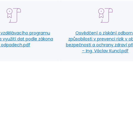
 vzdělávacího programu
Osvědčení o získání odbor
 využití dat podle zákona
způsobilosti v prevenci rizik v ob
 odpadech.pdf
bezpečnosti a ochrany zdraví při
– Ing. Václav Kuncl.pdf