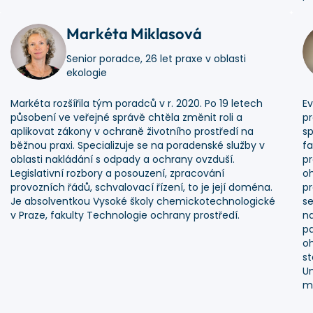
Markéta Miklasová
Senior poradce, 26 let praxe v oblasti
ekologie
Markéta rozšířila tým poradců v r. 2020. Po 19 letech
Ev
působení ve veřejné správě chtěla změnit roli a
pr
aplikovat zákony v ochraně životního prostředí na
sp
běžnou praxi. Specializuje se na poradenské služby v
fa
oblasti nakládání s odpady a ochrany ovzduší.
pr
Legislativní rozbory a posouzení, zpracování
oh
provozních řádů, schvalovací řízení, to je její doména.
pr
Je absolventkou Vysoké školy chemickotechnologické
se
v Praze, fakulty Technologie ochrany prostředí.
na
pa
o
st
Un
m