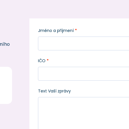
Jméno a příjmení
*
tního
IČO
*
Text Vaší zprávy