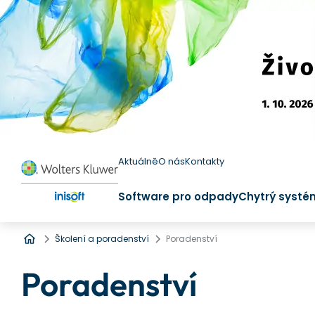
Aktuálně
O nás
Kontakty
Software pro odpady
Chytrý systé
Úvod
Školení a poradenství
Poradenství
Poradenství