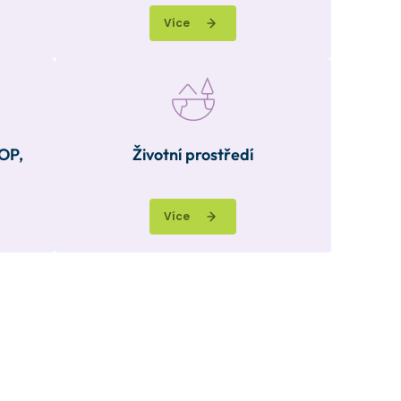
Více
POP,
Životní prostředí
Více