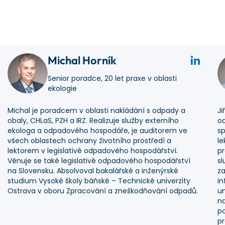
Michal Horník
Senior poradce, 20 let praxe v oblasti
ekologie
Michal je poradcem v oblasti nakládání s odpady a
Ji
obaly, CHLaS, PZH a IRZ. Realizuje služby externího
oc
ekologa a odpadového hospodáře, je auditorem ve
sp
všech oblastech ochrany životního prostředí a
le
lektorem v legislativě odpadového hospodářství.
pr
Věnuje se také legislativě odpadového hospodářství
sl
na Slovensku. Absolvoval bakalářské a inženýrské
za
studium Vysoké školy báňské – Technické univerzity
in
Ostrava v oboru Zpracování a zneškodňování odpadů.
un
na
po
pr