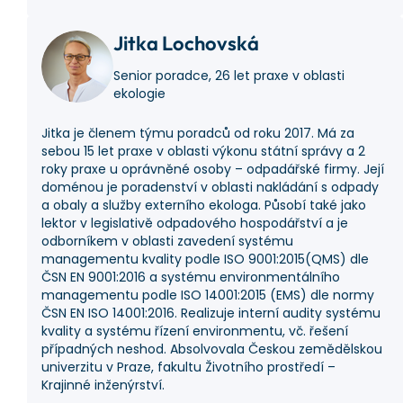
Jitka Lochovská
Senior poradce, 26 let praxe v oblasti
ekologie
Jitka je členem týmu poradců od roku 2017. Má za
sebou 15 let praxe v oblasti výkonu státní správy a 2
roky praxe u oprávněné osoby – odpadářské firmy. Její
doménou je poradenství v oblasti nakládání s odpady
a obaly a služby externího ekologa. Působí také jako
lektor v legislativě odpadového hospodářství a je
odborníkem v oblasti zavedení systému
managementu kvality podle ISO 9001:2015(QMS) dle
ČSN EN 9001:2016 a systému environmentálního
managementu podle ISO 14001:2015 (EMS) dle normy
ČSN EN ISO 14001:2016. Realizuje interní audity systému
kvality a systému řízení environmentu, vč. řešení
případných neshod. Absolvovala Českou zemědělskou
univerzitu v Praze, fakultu Životního prostředí –
Krajinné inženýrství.