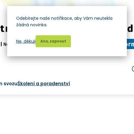
Odebírejte naše notifikace, aby Vám neutekla
žádná novinka.
Ne, děkuji
Ano, zapnout
m svozu
Školení a poradenství