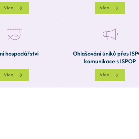
Více
Více
ní hospodářství
Ohlašování úniků přes IS
komunikace s ISPOP
Více
Více