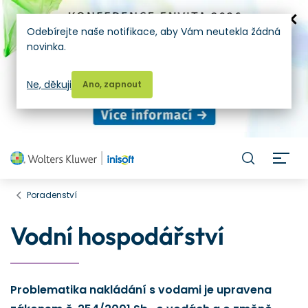
Odebírejte naše notifikace, aby Vám neutekla žádná
novinka.
Ne, děkuji
Ano, zapnout
H
Poradenství
Vodní hospodářství
Problematika nakládání s vodami je upravena