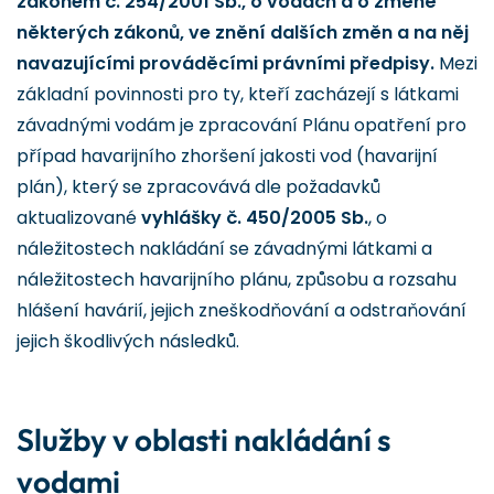
zákonem č. 254/2001 Sb., o vodách a o změně
některých zákonů, ve znění dalších změn a na něj
navazujícími prováděcími právními předpisy.
Mezi
základní povinnosti pro ty, kteří zacházejí s látkami
závadnými vodám je zpracování Plánu opatření pro
případ havarijního zhoršení jakosti vod (havarijní
plán), který se zpracovává dle požadavků
aktualizované
vyhlášky č. 450/2005 Sb.
, o
náležitostech nakládání se závadnými látkami a
náležitostech havarijního plánu, způsobu a rozsahu
hlášení havárií, jejich zneškodňování a odstraňování
jejich škodlivých následků.
Služby v oblasti nakládání s
vodami