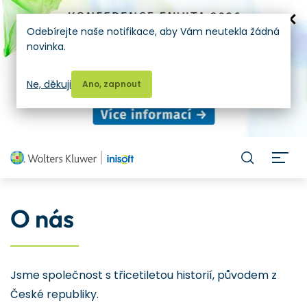
Odebírejte naše notifikace, aby Vám neutekla žádná
novinka.
Ne, děkuji
Ano, zapnout
H
O nás
Jsme společnost s třicetiletou historií, původem z
České republiky.