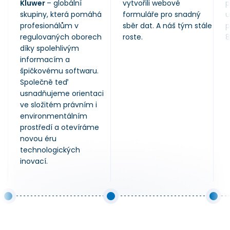
Kluwer
– globální
vytvořili webové
p
skupiny, která pomáhá
formuláře pro snadný
u
profesionálům v
sběr dat. A náš tým stále
p
regulovaných oborech
roste.
8
díky spolehlivým
informacím a
špičkovému softwaru.
Společně teď
usnadňujeme orientaci
ve složitém právním i
environmentálním
prostředí a otevíráme
novou éru
technologických
inovací.