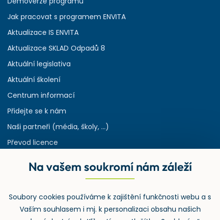
Demoverze programů
Jak pracovat s programem ENVITA
Aktualizace IS ENVITA
Aktualizace SKLAD Odpadů 8
Aktuální legislativa
Aktuální školení
Centrum informací
Přidejte se k nám
Naši partneři (média, školy, ...)
Převod licence
Reference
Na vašem soukromí nám záleží
Rejstřík používaných zkratek v odpadech
HW & SW požadavky pro náš IS
Soubory cookies používáme k zajištění funkčnosti webu a s
Zpětný odběr
Vaším souhlasem i mj. k personalizaci obsahu našich