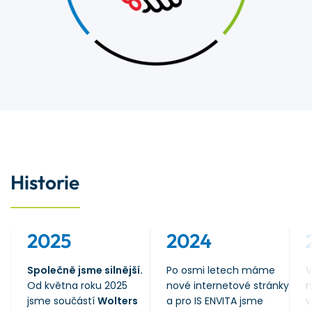
Historie
2025
2024
Společně jsme silnější.
Po osmi letech máme
V
Od května roku 2025
nové internetové stránky
m
jsme součástí
Wolters
a pro IS ENVITA jsme
v