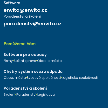
Software
envita@envita.cz
Poradenství a školení
poradenstvi@envita.cz
Pomůžeme Vám
Software pro odpady
Firmy
Státní správa
Obce a města
Chytrý systém svozu odpadů
Obce, města
Svozové společnosti
Logistické společnosti
Poradenství a školení
Školení
Poradenství
Legislativa