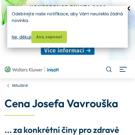
Odebírejte naše notifikace, aby Vám neutekla žádná
novinka.
Ne, děkuji
Ano, zapnout
H
Aktuálně
Cena Josefa Vavrouška
... za konkrétní činy pro zdravé