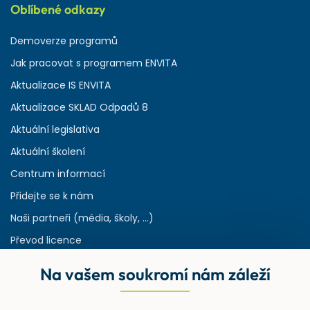
Oblíbené odkazy
Demoverze programů
Jak pracovat s programem ENVITA
Aktualizace IS ENVITA
Aktualizace SKLAD Odpadů 8
Aktuální legislativa
Aktuální školení
Centrum informací
Přidejte se k nám
Naši partneři (média, školy, ...)
Převod licence
Reference
Na vašem soukromí nám záleží
Rejstřík používaných zkratek v odpadech
HW & SW požadavky pro náš IS