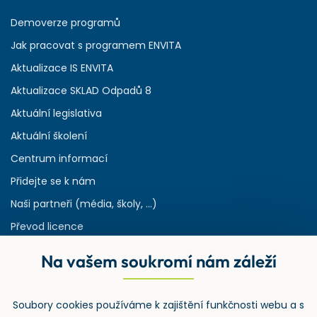
Demoverze programů
Jak pracovat s programem ENVITA
Aktualizace IS ENVITA
Aktualizace SKLAD Odpadů 8
Aktuální legislativa
Aktuální školení
Centrum informací
Přidejte se k nám
Naši partneři (média, školy, ...)
Převod licence
Reference
Na vašem soukromí nám záleží
Rejstřík používaných zkratek v odpadech
HW & SW požadavky pro náš IS
Soubory cookies používáme k zajištění funkčnosti webu a s
Zpětný odběr