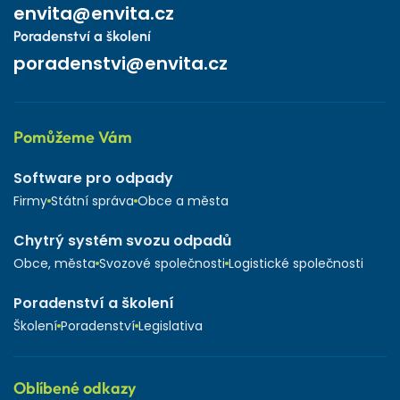
envita@envita.cz
Poradenství a školení
poradenstvi@envita.cz
Pomůžeme Vám
Software pro odpady
Firmy
Státní správa
Obce a města
Chytrý systém svozu odpadů
Obce, města
Svozové společnosti
Logistické společnosti
Poradenství a školení
Školení
Poradenství
Legislativa
Oblíbené odkazy