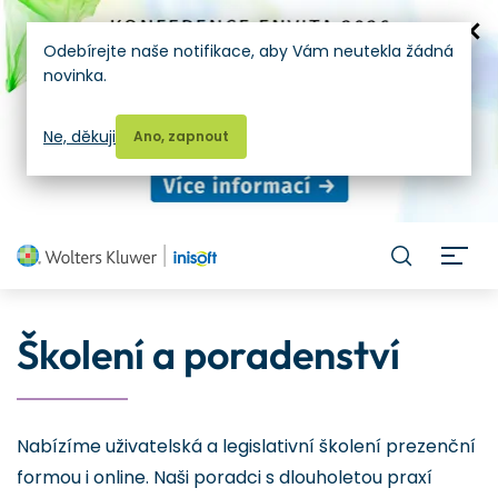
Odebírejte naše notifikace, aby Vám neutekla žádná
novinka.
Ne, děkuji
Ano, zapnout
H
Školení a poradenství
Nabízíme uživatelská a legislativní školení prezenční
formou i online. Naši poradci s dlouholetou praxí