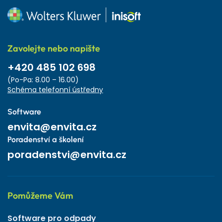
Zavolejte nebo napište
+420 485 102 698
(Po-Pa: 8.00 – 16.00)
Schéma telefonní ústředny
Software
envita@envita.cz
Poradenství a školení
poradenstvi@envita.cz
Pomůžeme Vám
Software pro odpady