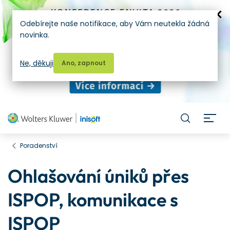
Odebírejte naše notifikace, aby Vám neutekla žádná
novinka.
Ne, děkuji
Ano, zapnout
H
Poradenství
Ohlašování úniků přes
ISPOP, komunikace s
ISPOP