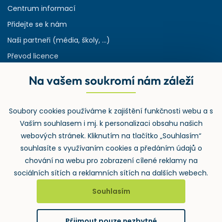
Centrum informací
Přidejte se k nám
Naši partneři (média, školy, ...)
Převod licence
Reference
Na vašem soukromí nám záleží
Rejstřík používaných zkratek v odpadech
HW & SW požadavky pro náš IS
Soubory cookies používáme k zajištění funkčnosti webu a s
Zpětný odběr
Vaším souhlasem i mj. k personalizaci obsahu našich
webových stránek. Kliknutím na tlačítko „Souhlasím“
souhlasíte s využívaním cookies a předáním údajů o
chování na webu pro zobrazení cílené reklamy na
sociálních sítích a reklamních sítích na dalších webech.
Souhlasím
2026 ©
Wolters Kluwer ČR, a.s.
, U nákladového nádraží 3265/10,
130 00 Praha 3 – Strašnice
Přijmout pouze nezbytné