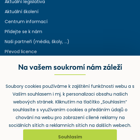
Aktuální legislativa
Aktuální školení
Centrum informací
Přidejte se k nám
Naši partneři (média, školy, ...)
Převod licence
Reference
Na vašem soukromí nám záleží
Rejstřík používaných zkratek v odpadech
HW & SW požadavky pro náš IS
Soubory cookies používáme k zajištění funkčnosti webu a s
Zpětný odběr
Vaším souhlasem i mj. k personalizaci obsahu našich
webových stránek. Kliknutím na tlačítko „Souhlasím“
souhlasíte s využívaním cookies a předáním údajů o
chování na webu pro zobrazení cílené reklamy na
sociálních sítích a reklamních sítích na dalších webech.
Souhlasím