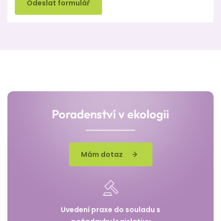
Odeslat formulář
Poradenství v ekologii
Mám dotaz
Uvedení praxe do souladu s