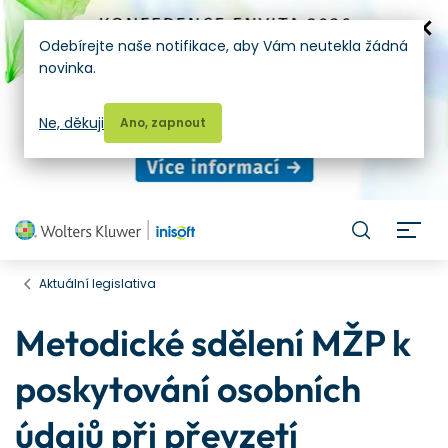
Odebírejte naše notifikace, aby Vám neutekla žádná
novinka.
Ne, děkuji
Ano, zapnout
H
Aktuální legislativa
Metodické sdělení MŽP k
poskytování osobních
údajů při převzetí