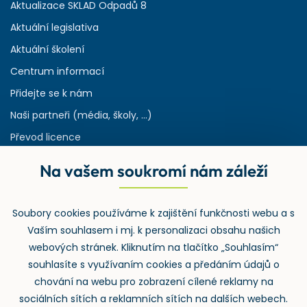
Aktualizace SKLAD Odpadů 8
Aktuální legislativa
Aktuální školení
Centrum informací
Přidejte se k nám
Naši partneři (média, školy, ...)
Převod licence
Reference
Na vašem soukromí nám záleží
Rejstřík používaných zkratek v odpadech
HW & SW požadavky pro náš IS
Soubory cookies používáme k zajištění funkčnosti webu a s
Zpětný odběr
Vaším souhlasem i mj. k personalizaci obsahu našich
webových stránek. Kliknutím na tlačítko „Souhlasím“
souhlasíte s využívaním cookies a předáním údajů o
chování na webu pro zobrazení cílené reklamy na
sociálních sítích a reklamních sítích na dalších webech.