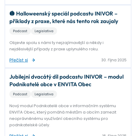
🎃 Halloweenský speciál podcastu INIVOR –
příklady z praxe, které nás tento rok zaujaly
Podcast
Legislativa
Objevte spolu s námi ty nejzajímavější a někdy i
nejděsivější případy z praxe uplynulého roku.
Přečíst si
30. října 2025
Jubilejní dvacátý díl podcastu INIVOR – modul
Podnikatelé obce v ENVITA Obec
Podcast
Legislativa
Nový modul Podnikatelé obce v informačním systému
ENVITA Obec, který pomáhá městům a obcím zamezit
neoprávněnému využívání obecního systému pro
podnikatelské účely.
Přečíst si
16. října 2025