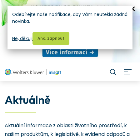
Odebírejte naše notifikace, aby Vám neutekla žádná
novinka.
Ne, děkuji
Ano, zapnout
H
Aktuálně
Aktuální informace z oblasti životního prostředí, k
našim produktům, k legislativě, k evidenci odpadů a