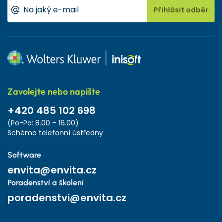
Přihlásit odběr
Zavolejte nebo napište
+420 485 102 698
(Po-Pa: 8.00 – 16.00)
Schéma telefonní ústředny
Software
envita@envita.cz
Poradenství a školení
poradenstvi@envita.cz