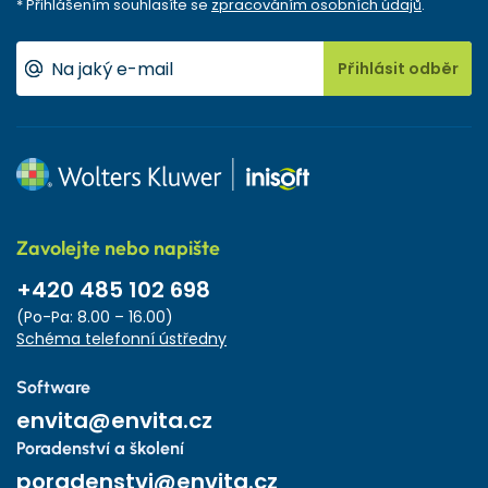
* Přihlášením souhlasíte se
zpracováním osobních údajů
.
Přihlásit odběr
Zavolejte nebo napište
+420 485 102 698
(Po-Pa: 8.00 – 16.00)
Schéma telefonní ústředny
Software
envita@envita.cz
Poradenství a školení
poradenstvi@envita.cz