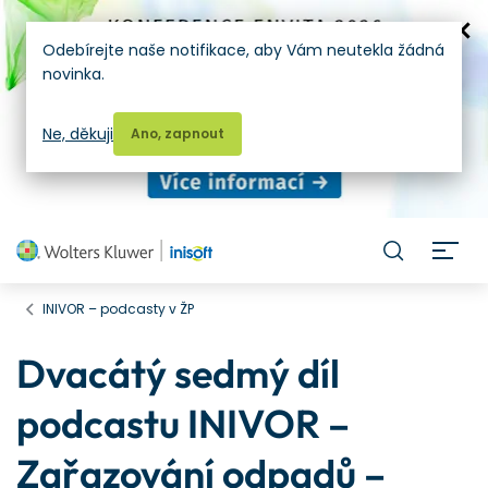
Odebírejte naše notifikace, aby Vám neutekla žádná
novinka.
Ne, děkuji
Ano, zapnout
H
INIVOR – podcasty v ŽP
Dvacátý sedmý díl
podcastu INIVOR –
Zařazování odpadů –