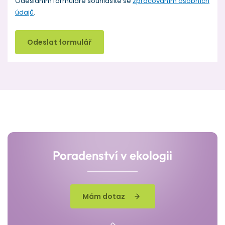
Odesláním formuláře souhlasíte se
zpracováním osobních
údajů
.
Odeslat formulář
Poradenství v ekologii
Mám dotaz