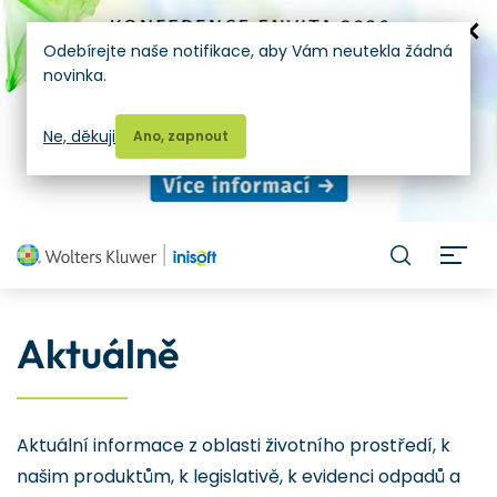
Odebírejte naše notifikace, aby Vám neutekla žádná
novinka.
Ne, děkuji
Ano, zapnout
H
Aktuálně
Aktuální informace z oblasti životního prostředí, k
našim produktům, k legislativě, k evidenci odpadů a