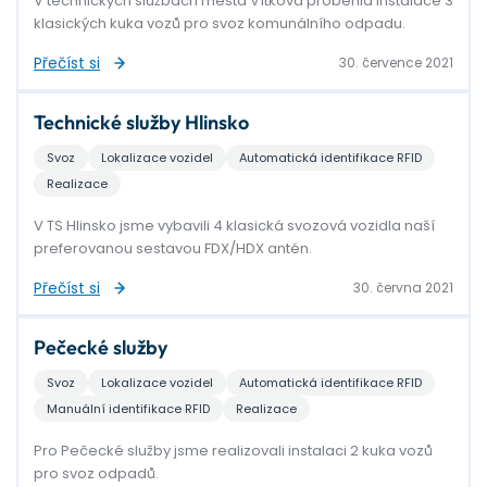
V technických službách města Vítkova proběhla instalace 3
klasických kuka vozů pro svoz komunálního odpadu.
Přečíst si
30. července 2021
Technické služby Hlinsko
Svoz
Lokalizace vozidel
Automatická identifikace RFID
Realizace
V TS Hlinsko jsme vybavili 4 klasická svozová vozidla naší
preferovanou sestavou FDX/HDX antén.
Přečíst si
30. června 2021
Pečecké služby
Svoz
Lokalizace vozidel
Automatická identifikace RFID
Manuální identifikace RFID
Realizace
Pro Pečecké služby jsme realizovali instalaci 2 kuka vozů
pro svoz odpadů.