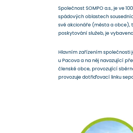
Společnost SOMPO a.s., je ve 10
spádových oblastech sousedních
své akcionáře (města a obce), t
poskytování služeb, je vybave
Hlavním zařízením společnosti 
u Pacova a na něj navazující př
členské obce, provozující sběrn
provozuje dotřiďovací linku se