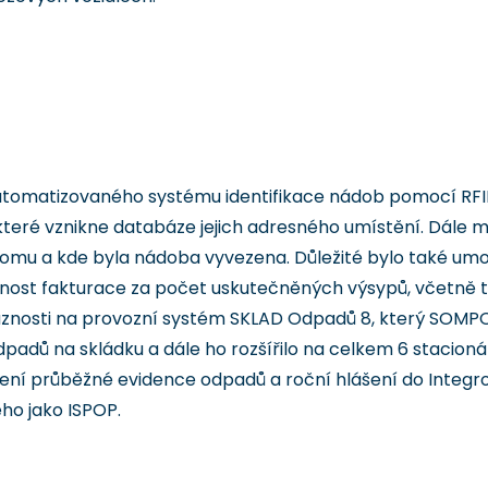
utomatizovaného systému identifikace nádob pomocí RFID 
které vznikne databáze jejich adresného umístění. Dále
, komu a kde byla nádoba vyvezena. Důležité bylo také u
nost fakturace za počet uskutečněných výsypů, včetně 
nosti na provozní systém SKLAD Odpadů 8, který SOMPO ji
padů na skládku a dále ho rozšířilo na celkem 6 stacionár
dení průběžné evidence odpadů a roční hlášení do Integ
ho jako ISPOP.