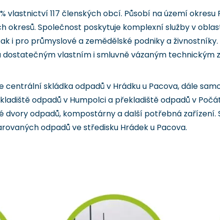
0% vlastnictví 117 členských obcí. Působí na území okresu
 okresů. Společnost poskytuje komplexní služby v oblast
ak i pro průmyslové a zemědělské podniky a živnostníky. P
na dostatečným vlastním i smluvně vázaným technickým
je centrální skládka odpadů v Hrádku u Pacova, dále samo
ekladiště odpadů v Humpolci a překladiště odpadů v Počát
é dvory odpadů, kompostárny a další potřebná zařízení. 
parovaných odpadů ve středisku Hrádek u Pacova.