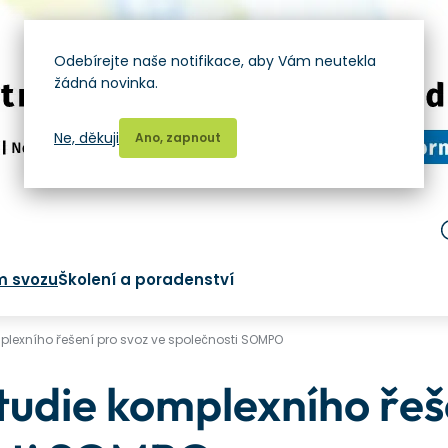
Odebírejte naše notifikace, aby Vám neutekla
žádná novinka.
Ne, děkuji
Ano, zapnout
m svozu
Školení a poradenství
plexního řešení pro svoz ve společnosti SOMPO
tudie komplexního řeš