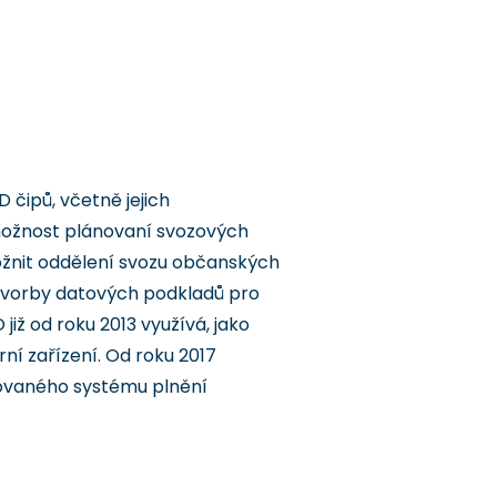
čipů, včetně jejich
 možnost plánovaní svozových
možnit oddělení svozu občanských
tvorby datových podkladů pro
ž od roku 2013 využívá, jako
ní zařízení. Od roku 2017
rovaného systému plnění