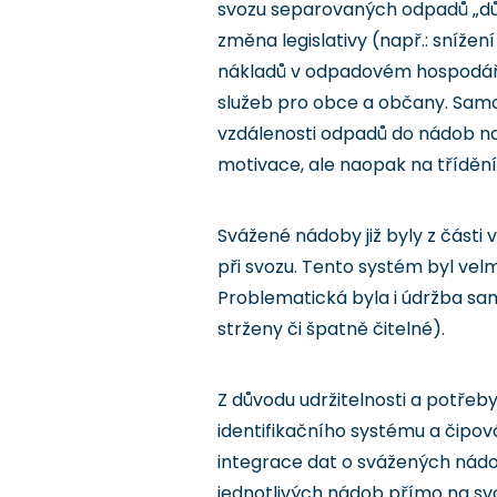
svozu separovaných odpadů „dů
změna legislativy (např.: sníže
nákladů v odpadovém hospodářst
služeb pro obce a občany. Samo
vzdálenosti odpadů do nádob na
motivace, ale naopak na třídění
Svážené nádoby již byly z část
při svozu. Tento systém byl vel
Problematická byla i údržba sa
strženy či špatně čitelné).
Z důvodu udržitelnosti a potře
identifikačního systému a čipov
integrace dat o svážených nádo
jednotlivých nádob přímo na sv