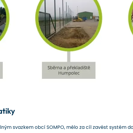
atiky
lným svazkem obcí SOMPO, mělo za cíl zavést systém doo