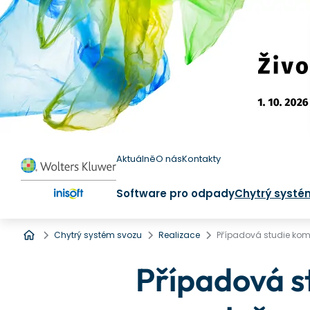
Aktuálně
O nás
Kontakty
Software pro odpady
Chytrý systé
Úvod
Chytrý systém svozu
Realizace
Případová studie kom
Případová s