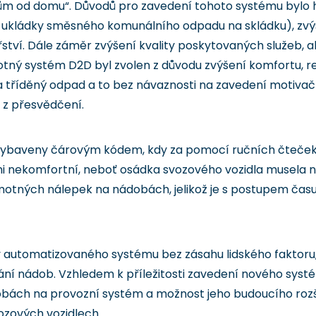
m od domu“. Důvodů pro zavedení tohoto systému bylo h
ní ukládky směsného komunálního odpadu na skládku), zvýš
ví. Dále záměr zvýšení kvality poskytovaných služeb, a
tný systém D2D byl zvolen z důvodu zvýšení komfortu, r
 tříděný odpad a to bez návaznosti na zavedení motivačn
 z přesvědčení.
i vybaveny čárovým kódem, kdy za pomocí ručních čteček 
mi nekomfortní, neboť osádka svozového vozidla musela n
motných nálepek na nádobách, jelikož je s postupem čas
by automatizovaného systému bez zásahu lidského faktoru
ání nádob. Vzhledem k příležitosti zavedení nového systé
bách na provozní systém a možnost jeho budoucího rozš
ozových vozidlech.