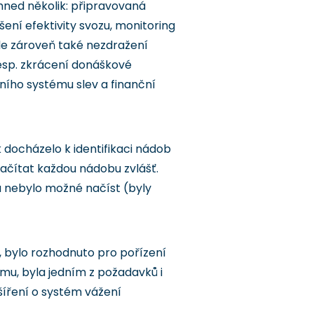
ned několik: připravovaná
ení efektivity svozu, monitoring
le zároveň také nezdražení
esp. zkrácení donáškové
ího systému slev a finanční
docházelo k identifikaci nádob
ačítat každou nádobu zvlášť.
u nebylo možné načíst (byly
, bylo rozhodnuto pro pořízení
mu, byla jedním z požadavků i
íření o systém vážení