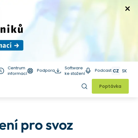
Centrum
Software
Podpora
Podcast
CZ
SK
informací
ke stažení
Hledat
Poptávka
ení pro svoz