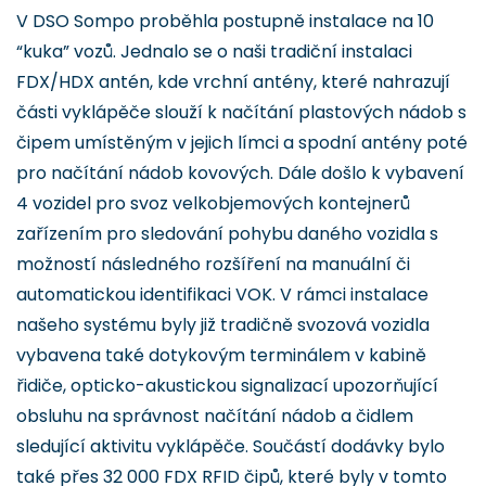
V DSO Sompo proběhla postupně instalace na 10
“kuka” vozů. Jednalo se o naši tradiční instalaci
FDX/HDX antén, kde vrchní antény, které nahrazují
části vyklápěče slouží k načítání plastových nádob s
čipem umístěným v jejich límci a spodní antény poté
pro načítání nádob kovových. Dále došlo k vybavení
4 vozidel pro svoz velkobjemových kontejnerů
zařízením pro sledování pohybu daného vozidla s
možností následného rozšíření na manuální či
automatickou identifikaci VOK. V rámci instalace
našeho systému byly již tradičně svozová vozidla
vybavena také dotykovým terminálem v kabině
řidiče, opticko-akustickou signalizací upozorňující
obsluhu na správnost načítání nádob a čidlem
sledující aktivitu vyklápěče. Součástí dodávky bylo
také přes 32 000 FDX RFID čipů, které byly v tomto