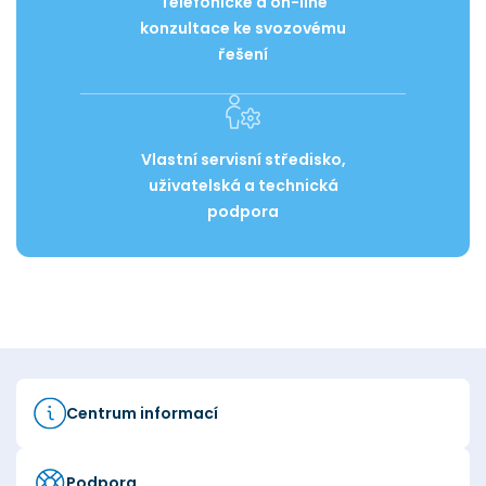
Telefonické a on-line
konzultace ke svozovému
řešení
Vlastní servisní středisko,
uživatelská a technická
podpora
Centrum informací
Podpora