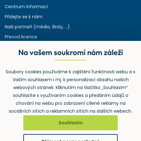
Centrum informací
Přidejte se k nám
Naši partneři (média, školy, ...)
Převod licence
Reference
Na vašem soukromí nám záleží
Rejstřík používaných zkratek v odpadech
HW & SW požadavky pro náš IS
Soubory cookies používáme k zajištění funkčnosti webu a s
Zpětný odběr
Vaším souhlasem i mj. k personalizaci obsahu našich
webových stránek. Kliknutím na tlačítko „Souhlasím“
souhlasíte s využívaním cookies a předáním údajů o
chování na webu pro zobrazení cílené reklamy na
sociálních sítích a reklamních sítích na dalších webech.
Souhlasím
2026 ©
Wolters Kluwer ČR, a.s.
, U nákladového nádraží 3265/10,
130 00 Praha 3 – Strašnice