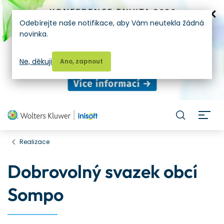
Odebírejte naše notifikace, aby Vám neutekla žádná
novinka.
Ne, děkuji
Ano, zapnout
H
Realizace
Dobrovolný svazek obcí
Sompo