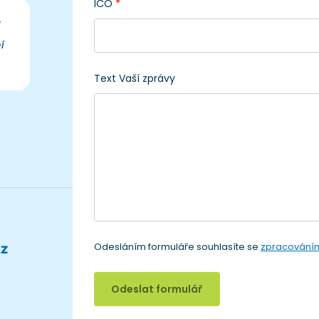
IČO
*
i
í
Text Vaší zprávy
z
Odesláním formuláře souhlasíte se
zpracováním
Odeslat formulář