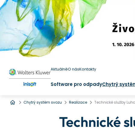
Aktuálně
O nás
Kontakty
Software pro odpady
Chytrý systé
Úvod
Chytrý systém svozu
Realizace
Technické služby Luh
Technické s