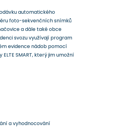
 dodávku automatického
sběru foto-sekvenčních snímků
uhačovice a dále také obce
idenci svozu využívají program
stém evidence nádob pomocí
y ELTE SMART, který jim umožní
ání a vyhodnocování