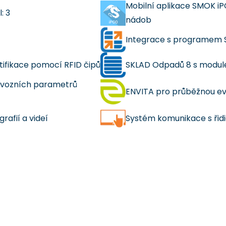
Mobilní aplikace SMOK iP
: 3
nádob
Integrace s programem 
ifikace pomocí RFID čipů
SKLAD Odpadů 8 s modu
ovozních parametrů
ENVITA pro průběžnou evi
afií a videí
Systém komunikace s ři