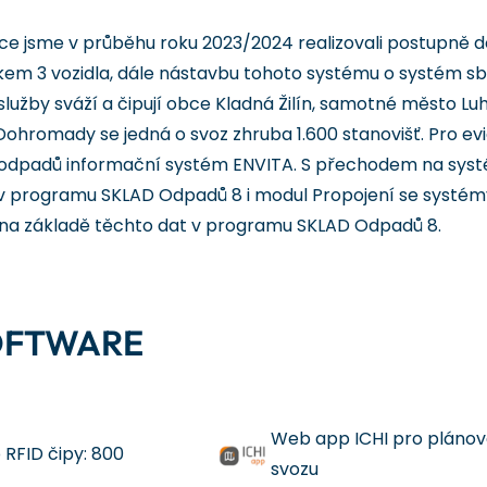
ce jsme v průběhu roku 2023/2024 realizovali postupně
lkem 3 vozidla, dále nástavbu tohoto systému o systém 
 služby sváží a čipují obce Kladná Žilín, samotné město L
Dohromady se jedná o svoz zhruba 1.600 stanovišť. Pro ev
 odpadů informační systém ENVITA. S přechodem na sy
v programu SKLAD Odpadů 8 i modul Propojení se systém
i na základě těchto dat v programu SKLAD Odpadů 8.
OFTWARE
Web app ICHI pro plánov
RFID čipy: 800
svozu