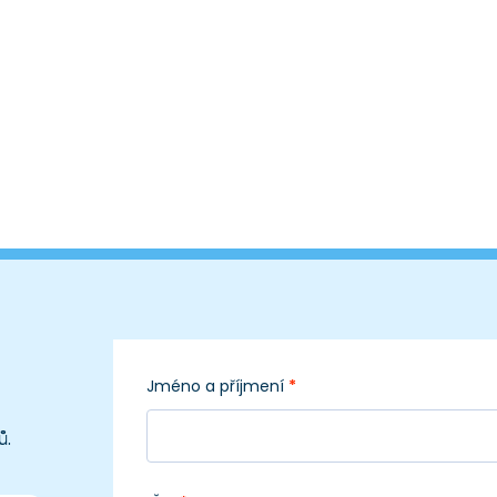
Jméno a příjmení
*
ů.