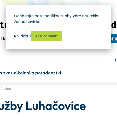
Odebírejte naše notifikace, aby Vám neutekla
žádná novinka.
Ne, děkuji
Ano, zapnout
m svozu
Školení a poradenství
ačovice
lužby Luhačovice