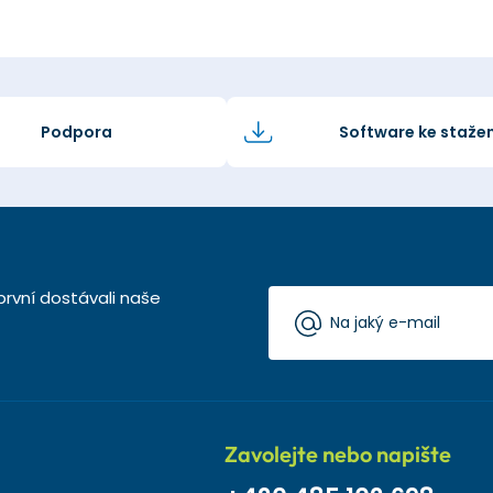
Podpora
Software ke stažen
první dostávali naše
Zavolejte nebo napište