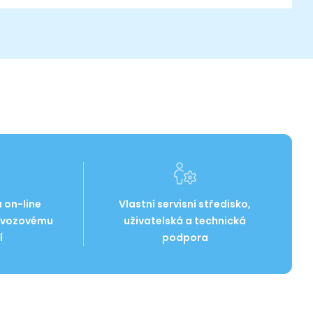
 on-line
Vlastní servisní středisko,
 svozovému
uživatelská a technická
í
podpora