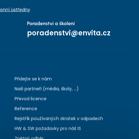
onní ústředny
Poradenství a školení
poradenstvi@envita.cz
Přidejte se k nám
Naši partneři (média, školy, ...)
Převod licence
Reference
Rejstřík používaných zkratek v odpadech
HW & SW požadavky pro náš IS
Zpětný odběr