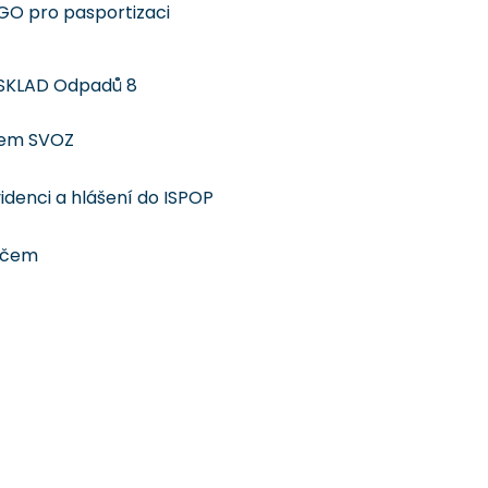
GO pro pasportizaci
SKLAD Odpadů 8
lem SVOZ
denci a hlášení do ISPOP
dičem