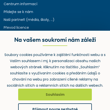
Centrum informací
Přidejte se k nám
Naši partneři (média, školy, ...)
Převod licence
Reference
Na vašem soukromí nám záleží
Rejstřík používaných zkratek v odpadech
HW & SW požadavky pro náš IS
Soubory cookies používáme k zajištění funkčnosti webu a s
Zpětný odběr
Vaším souhlasem i mj. k personalizaci obsahu našich
webových stránek. Kliknutím na tlačítko „Souhlasím“
souhlasíte s využívaním cookies a předáním údajů o
chování na webu pro zobrazení cílené reklamy na
sociálních sítích a reklamních sítích na dalších webech.
Souhlasím
2026 ©
Wolters Kluwer ČR, a.s.
, U nákladového nádraží 3265/10,
130 00 Praha 3 – Strašnice
Přijmout pouze nezbytné