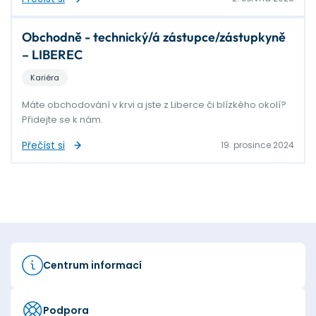
Obchodně - technický/á zástupce/zástupkyně
– LIBEREC
Kariéra
Máte obchodování v krvi a jste z Liberce či blízkého okolí?
Přidejte se k nám.
Přečíst si
19. prosince 2024
Centrum informací
Podpora