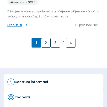
Aktuálně z INISOFT
Děkujeme vám za spolupráci a přejeme příjemné vánoční
svátky a mnoho úspěchů v novém roce.
Přečíst si
16. prosince 2025
1
2
3
/
4
Centrum informací
Podpora