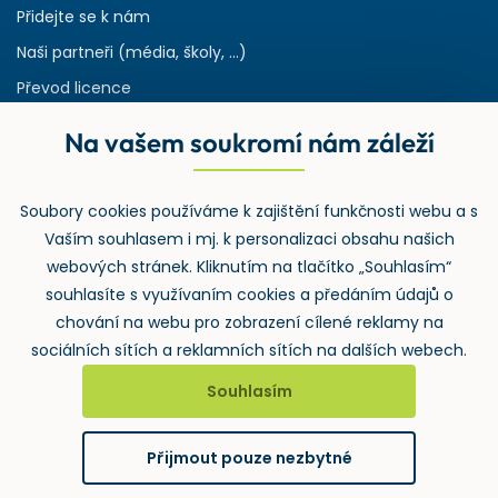
Přidejte se k nám
Naši partneři (média, školy, ...)
Převod licence
Reference
Na vašem soukromí nám záleží
Rejstřík používaných zkratek v odpadech
HW & SW požadavky pro náš IS
Soubory cookies používáme k zajištění funkčnosti webu a s
Zpětný odběr
Vaším souhlasem i mj. k personalizaci obsahu našich
webových stránek. Kliknutím na tlačítko „Souhlasím“
souhlasíte s využívaním cookies a předáním údajů o
chování na webu pro zobrazení cílené reklamy na
sociálních sítích a reklamních sítích na dalších webech.
Souhlasím
2026 ©
Wolters Kluwer ČR, a.s.
, U nákladového nádraží 3265/10,
130 00 Praha 3 – Strašnice
Přijmout pouze nezbytné
GDPR
Cookies
Notifikace