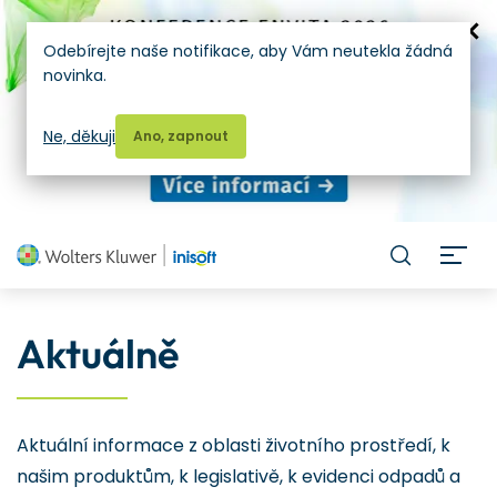
Odebírejte naše notifikace, aby Vám neutekla žádná
novinka.
Ne, děkuji
Ano, zapnout
H
Aktuálně
Aktuální informace z oblasti životního prostředí, k
našim produktům, k legislativě, k evidenci odpadů a