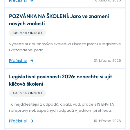
Přečíst si
8. dubna 2026
POZVÁNKA NA ŠKOLENÍ: Jaro ve znamení
nových znalostí
Aktuálně z INISOFT
Vyberte si z dubnových školení a získejte jistotu v legislativě
i každodenní praxi
Přečíst si
31. března 2026
Legislativní povinnosti 2026: nenechte si ujít
klíčová školení
Aktuálně z INISOFT
To nejdůležitější z odpadů, obalů, vod, práce s IS ENVITA
i přepravy nebezpečných odpadů v jednom přehledu.
Přečíst si
10. března 2026