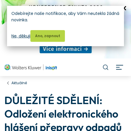
Odebírejte naše notifikace, aby Vám neutekla žádná
novinka.
Ne, děkuji
Ano, zapnout
H
Aktuálně
DŮLEŽITÉ SDĚLENÍ:
Odložení elektronického
hlášení přepravy odpadů