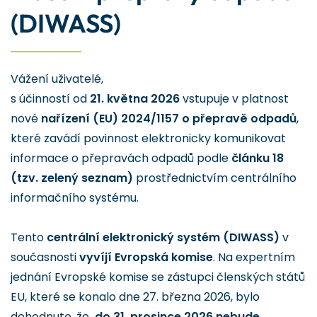
(DIWASS)
Vážení uživatelé,
s účinností od
21. května 2026
vstupuje v platnost
nové
nařízení (EU) 2024/1157 o přepravě odpadů
,
které zavádí povinnost elektronicky komunikovat
informace o přepravách odpadů podle
článku 18
(tzv. zelený seznam)
prostřednictvím centrálního
informačního systému.
Tento
centrální elektronický systém (DIWASS)
v
současnosti
vyvíjí Evropská komise
. Na expertním
jednání Evropské komise se zástupci členských států
EU, které se konalo dne 27. března 2026, bylo
dohodnuto, že
do 31. prosince 2026 nebude