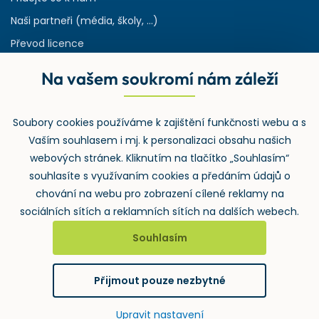
Naši partneři (média, školy, ...)
Převod licence
Reference
Na vašem soukromí nám záleží
Rejstřík používaných zkratek v odpadech
HW & SW požadavky pro náš IS
Soubory cookies používáme k zajištění funkčnosti webu a s
Zpětný odběr
Vaším souhlasem i mj. k personalizaci obsahu našich
webových stránek. Kliknutím na tlačítko „Souhlasím“
souhlasíte s využívaním cookies a předáním údajů o
chování na webu pro zobrazení cílené reklamy na
sociálních sítích a reklamních sítích na dalších webech.
Souhlasím
2026 ©
Wolters Kluwer ČR, a.s.
, U nákladového nádraží 3265/10,
130 00 Praha 3 – Strašnice
Přijmout pouze nezbytné
GDPR
Cookies
Notifikace
vytvořil
webProgress
Upravit nastavení