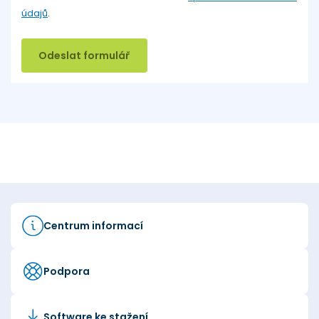
údajů
.
Odeslat formulář
Centrum informací
Podpora
Software ke stažení