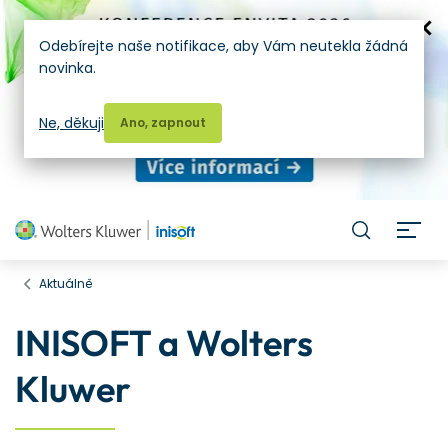
Odebírejte naše notifikace, aby Vám neutekla žádná
novinka.
Ne, děkuji
Ano, zapnout
H
Aktuálně
INISOFT a Wolters
Kluwer