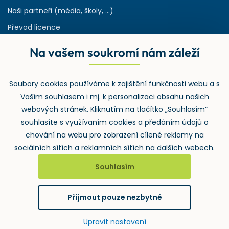
Naši partneři (média, školy, ...)
Převod licence
Reference
Na vašem soukromí nám záleží
Rejstřík používaných zkratek v odpadech
HW & SW požadavky pro náš IS
Soubory cookies používáme k zajištění funkčnosti webu a s
Zpětný odběr
Vaším souhlasem i mj. k personalizaci obsahu našich
webových stránek. Kliknutím na tlačítko „Souhlasím“
souhlasíte s využívaním cookies a předáním údajů o
chování na webu pro zobrazení cílené reklamy na
sociálních sítích a reklamních sítích na dalších webech.
Souhlasím
2026 ©
Wolters Kluwer ČR, a.s.
, U nákladového nádraží 3265/10,
130 00 Praha 3 – Strašnice
Přijmout pouze nezbytné
GDPR
Cookies
Notifikace
vytvořil
webProgress
Upravit nastavení