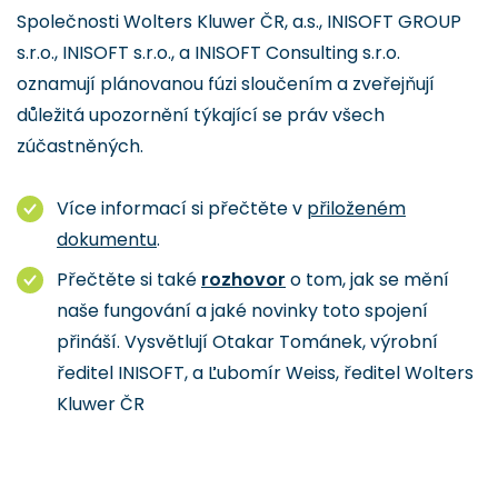
Společnosti Wolters Kluwer ČR, a.s., INISOFT GROUP
s.r.o., INISOFT s.r.o., a INISOFT Consulting s.r.o.
oznamují plánovanou fúzi sloučením a zveřejňují
důležitá upozornění týkající se práv všech
zúčastněných.
Více informací si přečtěte v
přiloženém
dokumentu
.
Přečtěte si také
rozhovor
o tom, jak se mění
naše fungování a jaké novinky toto spojení
přináší. Vysvětlují Otakar Tománek, výrobní
ředitel INISOFT, a Ľubomír Weiss, ředitel Wolters
Kluwer ČR