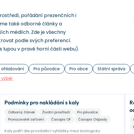
rostředí, pořádání prezenčních i
eme také odborné články a
ších médiích. Zde je všechny
trovat podle svých preferencí.
s lupou v pravé horní části webu).
 ohlašování
Pro původce
Pro obce
Státní správa
t výběr
Podmínky pro nakládání s kaly
Recy
o
Odborný článek
Životní prostředí
Pro původce
Provozovatel zařízení
Časopis OF
Časopis Odpady
Kaly patří dle prováděcí vyhlášky mezi biologicky