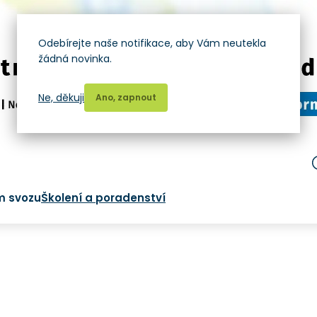
Odebírejte naše notifikace, aby Vám neutekla
žádná novinka.
Ne, děkuji
Ano, zapnout
m svozu
Školení a poradenství