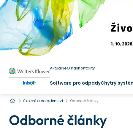
Aktuálně
O nás
Kontakty
Software pro odpady
Chytrý systé
Úvod
Školení a poradenství
Odborné články
Odborné články