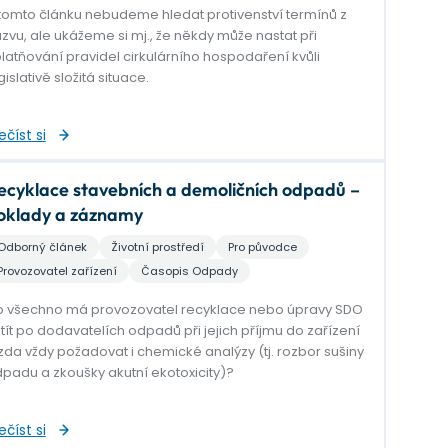
tomto článku nebudeme hledat protivenství termínů z
zvu, ale ukážeme si mj., že někdy může nastat při
latňování pravidel cirkulárního hospodaření kvůli
gislativě složitá situace.
ečíst si
ecyklace stavebních a demoličních odpadů –
oklady a záznamy
Odborný článek
Životní prostředí
Pro původce
Provozovatel zařízení
Časopis Odpady
 všechno má provozovatel recyklace nebo úpravy SDO
tít po dodavatelích odpadů při jejich příjmu do zařízení
zda vždy požadovat i chemické analýzy (tj. rozbor sušiny
padu a zkoušky akutní ekotoxicity)?
ečíst si