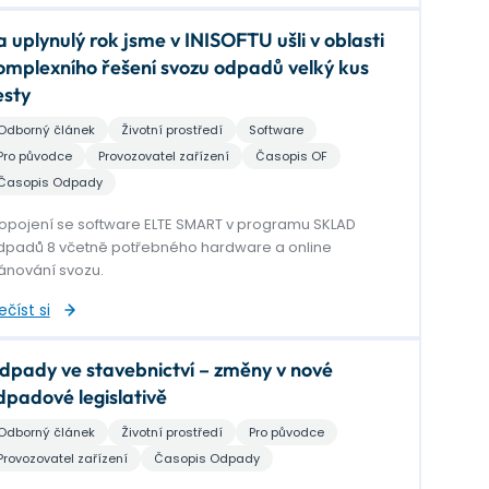
a uplynulý rok jsme v INISOFTU ušli v oblasti
omplexního řešení svozu odpadů velký kus
esty
Odborný článek
Životní prostředí
Software
Pro původce
Provozovatel zařízení
Časopis OF
Časopis Odpady
opojení se software ELTE SMART v programu SKLAD
padů 8 včetně potřebného hardware a online
ánování svozu.
ečíst si
dpady ve stavebnictví – změny v nové
dpadové legislativě
Odborný článek
Životní prostředí
Pro původce
Provozovatel zařízení
Časopis Odpady