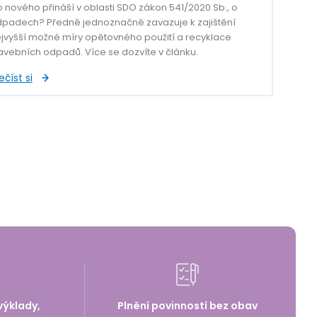
 nového přináší v oblasti SDO zákon 541/2020 Sb., o
padech? Předně jednoznačně zavazuje k zajištění
jvyšší možné míry opětovného použití a recyklace
avebních odpadů. Více se dozvíte v článku.
ečíst si
výklady,
Plnění povinností bez obav