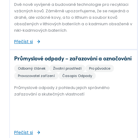
Dvě nově vyvíjené a budované technologie pro recyklaci
vzácných kovů. Záměrně upozorňujeme, že se nejedná o
drahé, ale vzácné kovy, a to o lithium a soubor kovů
obsažených v lithiových bateriích a o kadmium obsažené v
nikl-kadmiových bateriích.
Přečíst si
Průmyslové odpady – zařazování a označování
Odborný článek
Životní prostředí
Pro původce
Provozovatel zařízení
Časopis Odpady
Průmyslové odpady z pohledu jejich správného
zařazování a skutečných vlastností
Přečíst si