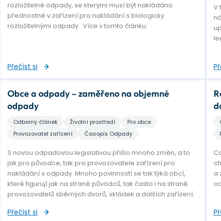
rozložitelné odpady, se kterými musí být nakládáno
V 
přednostně v zařízení pro nakládání s biologicky
ná
rozložitelnými odpady. Více v tomto článku.
up
le
Přečíst si
Př
Obce a odpady – zaměřeno na objemné
R
odpady
d
Odborný článek
Životní prostředí
Pro obce
Provozovatel zařízení
Časopis Odpady
S novou odpadovou legislativou přišlo mnoho změn, a to
Co
jak pro původce, tak pro provozovatele zařízení pro
ch
nakládání s odpady. Mnoho povinností se tak týká obcí,
a 
které figurují jak na straně původců, tak často i na straně
od
provozovatelů sběrných dvorů, skládek a dalších zařízení.
Přečíst si
Př