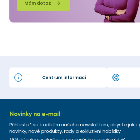
Mám dotaz
Centrum informací
Novinky na e-mail
Přihlaste* se k odběru našeho newsletteru, abyste jako 
novinky, nové produkty, rady a exkluzivní nabídky.
* Přihlášením souhlasíte se
zpracováním osobních údajů
.