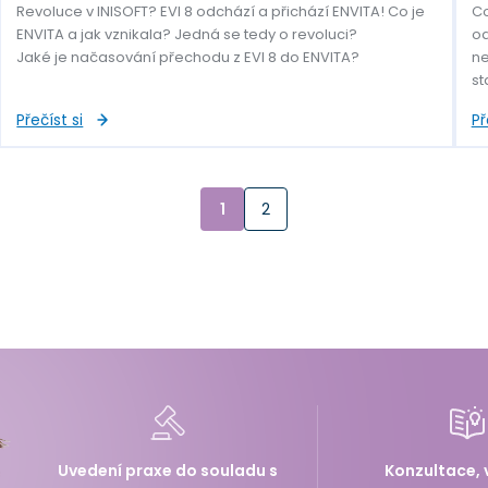
Revoluce v INISOFT? EVI 8 odchází a přichází ENVITA! Co je
Co
ENVITA a jak vznikala? Jedná se tedy o revoluci?
od
Jaké je načasování přechodu z EVI 8 do ENVITA?
ne
st
Přečíst si
Př
1
2
Uvedení praxe do souladu s
Konzultace, 