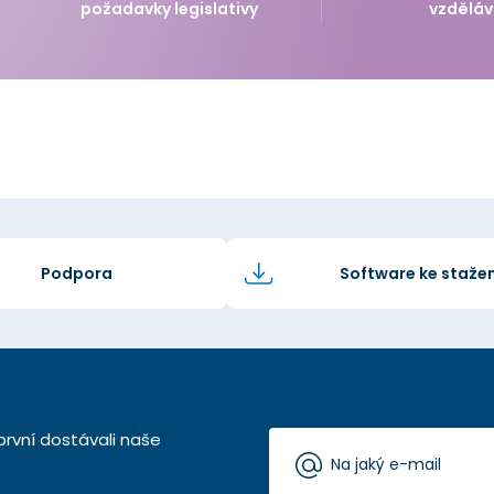
požadavky legislativy
vzděláv
Podpora
Software ke stažen
první dostávali naše