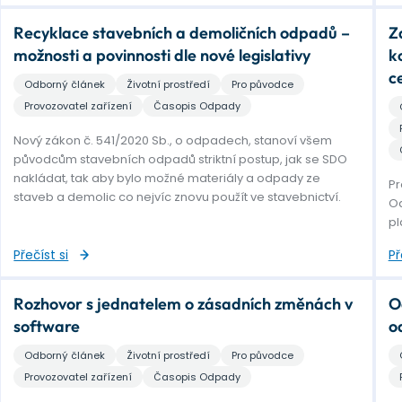
Recyklace stavebních a demoličních odpadů –
Z
možnosti a povinnosti dle nové legislativy
k
c
Odborný článek
Životní prostředí
Pro původce
Provozovatel zařízení
Časopis Odpady
Nový zákon č. 541/2020 Sb., o odpadech, stanoví všem
původcům stavebních odpadů striktní postup, jak se SDO
nakládat, tak aby bylo možné materiály a odpady ze
Pr
staveb a demolic co nejvíc znovu použít ve stavebnictví.
Od
pl
Přečíst si
Př
Rozhovor s jednatelem o zásadních změnách v
O
software
o
Odborný článek
Životní prostředí
Pro původce
Provozovatel zařízení
Časopis Odpady