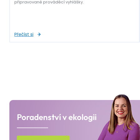
připravované prováděcí vyhlášky.
Přečíst si
Poradenství v ekologii