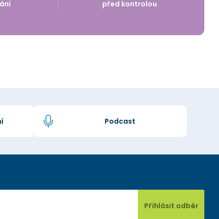
ání
před kontrolou
í
Podcast
Přihlásit odběr