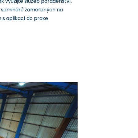
k využijte služeb poradenství,
du seminářů zaměřených na
 s aplikací do praxe