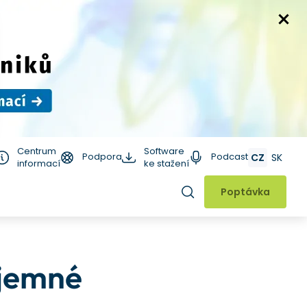
Centrum
Software
Podpora
Podcast
CZ
SK
informací
ke stažení
Hledat
Poptávka
bjemné