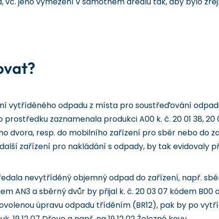
 vč. jeho vymezení v samotném areálu tak, aby bylo zřej
ovat?
ní vytříděného odpadu z místa pro soustřeďování odpadů
prostředku zaznamenala produkci A00 k. č. 20 01 38, 20 01
o dvora, resp. do mobilního zařízení pro sběr nebo do za
. další zařízení pro nakládání s odpady, by tak evidovaly
ředala nevytříděný objemný odpad do zařízení, např. sb
dem AN3 a sběrný dvůr by přijal k. č. 20 03 07 kódem B00
volenou úpravu odpadu tříděním (BR12), pak by po vytří
čuk, 19 12 07 Dřevo a např. na 19 12 02 Železné kovy.