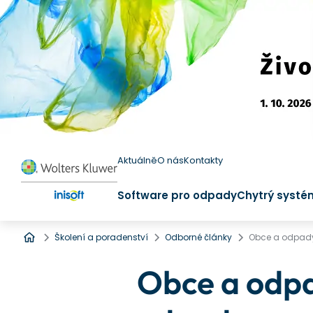
Aktuálně
O nás
Kontakty
Software pro odpady
Chytrý systé
Úvod
Školení a poradenství
Odborné články
Obce a odpad
Obce a odp