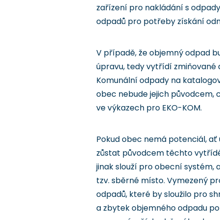
zařízení pro nakládání s odpad
odpadů pro potřeby získání od
V případě, že objemný odpad bu
úpravu, tedy vytřídí zmiňované 
Komunální odpady na katalogové
obec nebude jejich původcem, což 
ve výkazech pro EKO-KOM.
Pokud obec nemá potenciál, ať 
zůstat původcem těchto vytřídě
jinak slouží pro obecní systém,
tzv. sběrné místo. Vymezený p
odpadů, které by sloužilo pro s
a zbytek objemného odpadu po 