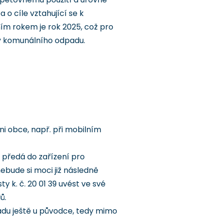
 cíle vztahující se k
m rokem je rok 2025, což pro
ky komunálního odpadu.
i obce, např. při mobilním
předá do zařízení pro
ebude si moci již následně
y k. č. 20 01 39 uvést ve své
ů.
du ještě u původce, tedy mimo