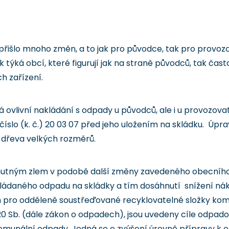
přišlo mnoho změn, a to jak pro původce, tak pro provozo
týká obcí, které figurují jak na straně původců, tak čast
ch zařízení.
 ovlivní nakládání s odpady u původců, ale i u provozovat
slo (k. č.) 20 03 07 před jeho uložením na skládku. Úpr
a dřeva velkých rozměrů.
 nutným zlem v podobě další změny zavedeného obecního 
ukládaného odpadu na skládky a tím dosáhnutí snížení ná
m pro odděleně soustřeďované recyklovatelné složky k
0 Sb. (dále zákon o odpadech), jsou uvedeny cíle odpado
komunální odpady. Jedná se o zvýšení úrovně přípravy k 