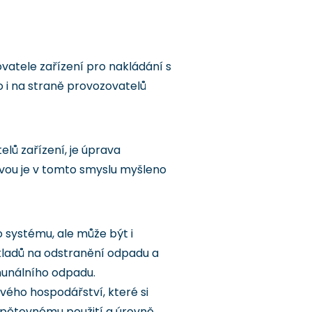
vatele zařízení pro nakládání s
o i na straně provozovatelů
elů zařízení, je úprava
avou je v tomto smyslu myšleno
systému, ale může být i
kladů na odstranění odpadu a
omunálního odpadu.
vého hospodářství, které si
opětovnému použití a úrovně