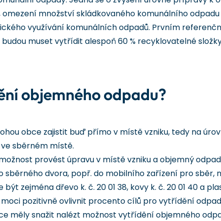
omezení množství skládkovaného komunálního odpadu a o
ckého využívání komunálních odpadů. Prvním referenční
budou muset vytřídit alespoň 60 % recyklovatelné slož
ídění objemného odpadu?
u obce zajistit buď přímo v místě vzniku, tedy na úrovn
 ve sběrném místě.
možnost provést úpravu v místě vzniku a objemný odpad 
o sběrného dvora, popř. do mobilního zařízení pro sběr, n
ýt zejména dřevo k. č. 20 01 38, kovy k. č. 20 01 40 a plast
moci pozitivně ovlivnit procento cílů pro vytřídění odpad
ce měly snažit nalézt možnost vytřídění objemného odpa