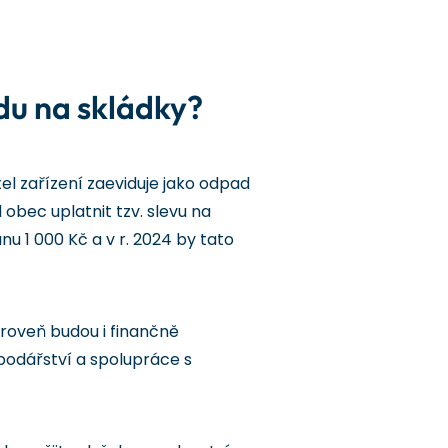
du na skládky?
l zařízení zaeviduje jako odpad
 obec uplatnit tzv. slevu na
u 1 000 Kč a v r. 2024 by tato
roveň budou i finančně
podářství a spolupráce s