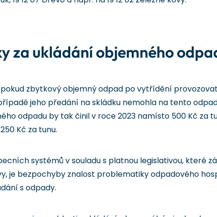
tky za ukládání objemného odpa
e pokud zbytkový objemný odpad po vytřídění provozovate
 v případě jeho předání na skládku nemohla na tento odpad
ého odpadu by tak činil v roce 2023 namísto 500 Kč za tun
 250 Kč za tunu.
cních systémů v souladu s platnou legislativou, které zá
vy, je bezpochyby znalost problematiky odpadového hos
ádání s odpady.