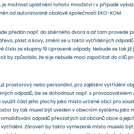
y, je možnost uplatnění tohoto množství i v případě vyka
měn od autorizované obalové společnosti EKO-KOM.
de předán např. do sběrného dvora a až tam provede pr
dřevo, plast a kovy, změní se u takto vytříděných odpadů
 číslo ze skupiny 19 Upravené odpady. Nebude se tak již
by způsobilo, že si je nebude moci započítat do cílů pro v
už prostorový nebo personální, pro zajištění vytřídění 
ných odpadů, lze se dohodnout např. s provozovatelem z
 a využít část jeho plochy jako místo určené obcí pro s
rostor by tak musel být uveden v obecním systému jako 
hromažďování odpadů převzatých od občanů obce a jejich 
vytřídění. Zároveň by takto vymezené místo muselo bý