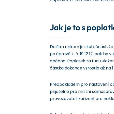
Jak je to s popla
Dalším rizikem je skutečnost, ž
po úpravě k. č. 19 12 12, pak by
občana. Poplatek za tunu uložen
částka dokonce vzrostla až na 1
Předpokladem pro nastavení obe
přijatelné pro místní samosprá
provozovateli zařízení pro nakl