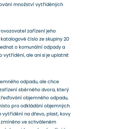
zování množství vytříděných
ovozovatel zařízení jeho
 katalogové číslo ze skupiny 20
 jednat o komunální odpady a
ytřídění, ale ani si je uplatnit
objemného odpadu, ale chce
ařízení sběrného dvora, který
oustřeďování objemného odpadu,
místo pro odkládání objemných
vytřídění na dřevo, plast, kovy
t zmíněno ve schváleném