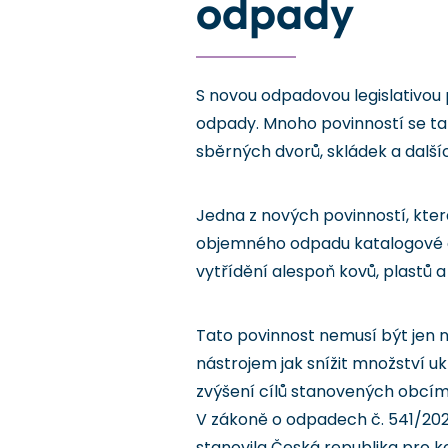
odpady
S novou odpadovou legislativou 
odpady. Mnoho povinností se tak 
sběrných dvorů, skládek a další
Jedna z nových povinností, která
objemného odpadu katalogové čí
vytřídění alespoň kovů, plastů 
Tato povinnost nemusí být jen
nástrojem jak snížit množství 
zvýšení cílů stanovených obcí
V zákoně o odpadech č. 541/202
stanovila Česká republika pro 