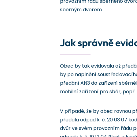
provozním řádu sběrného dvora,
sběrným dvorem.
Jak správně evid
Obec by tak evidovala až předá
by po naplnění soustřeďovacího 
předání AN3 do zařízení sběrnéh
mobilní zařízení pro sběr, popř
V případě, že by obec rovnou p
předala odpad k. č. 20 03 07 kó
dvůr ve svém provozním řádu po
odpadu k. č. 19 12 04 Plast a kau