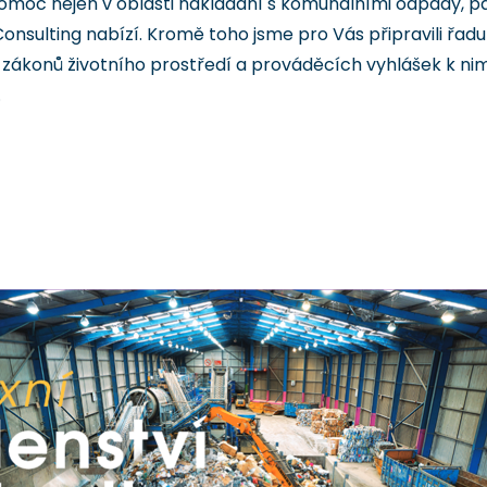
pomoc nejen v oblasti nakládání s komunálními odpady, pa
onsulting nabízí. Kromě toho jsme pro Vás připravili řa
 zákonů životního prostředí a prováděcích vyhlášek k nim
.