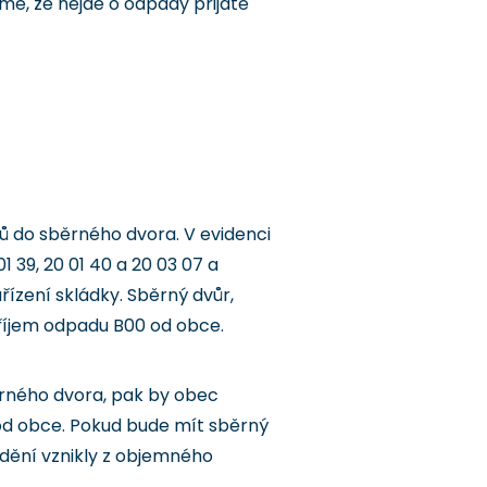
mé, že nejde o odpady přijaté
 do sběrného dvora. V evidenci
 39, 20 01 40 a 20 03 07 a
řízení skládky. Sběrný dvůr,
 příjem odpadu B00 od obce.
ěrného dvora, pak by obec
 od obce. Pokud bude mít sběrný
dění vznikly z objemného