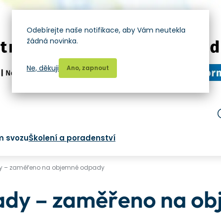
Odebírejte naše notifikace, aby Vám neutekla
žádná novinka.
Ne, děkuji
Ano, zapnout
m svozu
Školení a poradenství
y – zaměřeno na objemné odpady
ady – zaměřeno na o