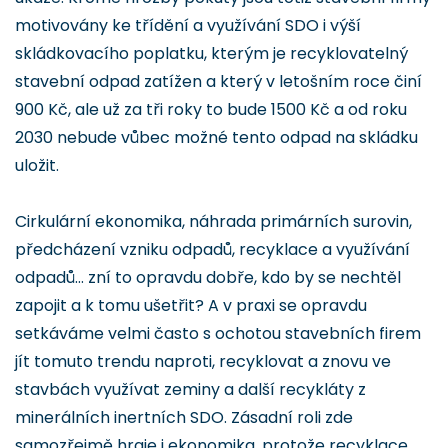
motivovány ke třídění a využívání SDO i výší
skládkovacího poplatku, kterým je recyklovatelný
stavební odpad zatížen a který v letošním roce činí
900 Kč, ale už za tři roky to bude 1500 Kč a od roku
2030 nebude vůbec možné tento odpad na skládku
uložit.
Cirkulární ekonomika, náhrada primárních surovin,
předcházení vzniku odpadů, recyklace a využívání
odpadů… zní to opravdu dobře, kdo by se nechtěl
zapojit a k tomu ušetřit? A v praxi se opravdu
setkáváme velmi často s ochotou stavebních firem
jít tomuto trendu naproti, recyklovat a znovu ve
stavbách využívat zeminy a další recykláty z
minerálních inertních SDO. Zásadní roli zde
samozřejmě hraje i ekonomika, protože recyklace