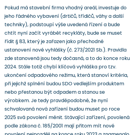
Pokud má stavební firma vhodný areál, investuje do
jeho řádného vybavení (drtičů, třídičů, váhy a další
techniky), podstoupí výše uvedená řízení a bude
chtít nyní začít vyrábět recykláty, bude se muset
řídit § 83, který je zařazen jako přechodné
ustanovení nové vyhlášky (č. 273/2021 Sb.). Pravidla
zde stanovená jsou tedy dočasná, a to do konce roku
2024. Stále totiž chybí klíčová vyhláška pro tzv.
ukončení odpadového režimu, která stanoví kritéria,
při jejichž splnění budou SDO vedlejším produktem
nebo přestanou být odpadem a stanou se
výrobkem. Je tedy pravděpodobné, že nyní
schvalovaná nová zařízení budou muset po roce
2025 svá povolení měnit. Stávající zařízení, povolená
podle zákona č. 185/2001 mají přitom mít nové
povolení nejpozději na konce roku 2023 a znamenalo