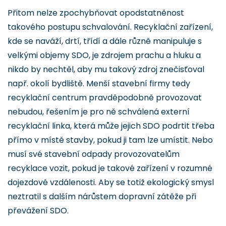
Přitom nelze zpochybňovat opodstatněnost
takového postupu schvalování. Recyklační zařízení,
kde se naváží, drtí, třídí a dále různě manipuluje s
velkými objemy SDO, je zdrojem prachu a hluku a
nikdo by nechtěl, aby mu takový zdroj znečisťoval
např. okolí bydliště. Menší stavební firmy tedy
recyklační centrum pravděpodobně provozovat
nebudou, řešením je pro ně schválená externí
recyklační linka, která může jejich SDO podrtit třeba
přímo v místě stavby, pokud ji tam lze umístit. Nebo
musí své stavební odpady provozovatelům
recyklace vozit, pokud je takové zařízení v rozumné
dojezdové vzdálenosti. Aby se totiž ekologický smysl
neztratil s dalším nárůstem dopravní zátěže při
převážení SDO.