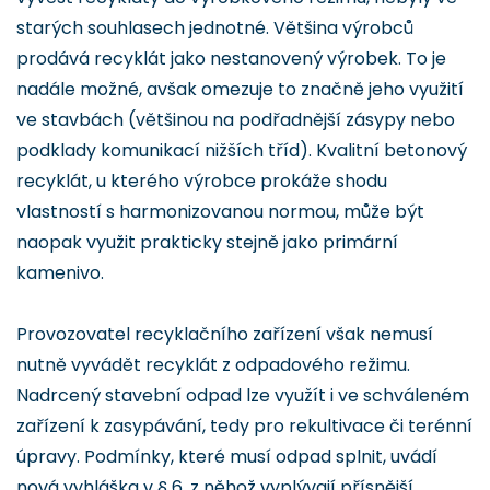
starých souhlasech jednotné. Většina výrobců
prodává recyklát jako nestanovený výrobek. To je
nadále možné, avšak omezuje to značně jeho využití
ve stavbách (většinou na podřadnější zásypy nebo
podklady komunikací nižších tříd). Kvalitní betonový
recyklát, u kterého výrobce prokáže shodu
vlastností s harmonizovanou normou, může být
naopak využit prakticky stejně jako primární
kamenivo.
Provozovatel recyklačního zařízení však nemusí
nutně vyvádět recyklát z odpadového režimu.
Nadrcený stavební odpad lze využít i ve schváleném
zařízení k zasypávání, tedy pro rekultivace či terénní
úpravy. Podmínky, které musí odpad splnit, uvádí
nová vyhláška v § 6, z něhož vyplývají přísnější