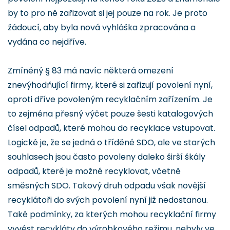
by to pro ně zařizovat si jej pouze na rok. Je proto
žádoucí, aby byla nová vyhláška zpracována a
vydána co nejdříve.
Zmíněný § 83 má navíc některá omezení
znevýhodňující firmy, které si zařizují povolení nyní,
oproti dříve povoleným recyklačním zařízením. Je
to zejména přesný výčet pouze šesti katalogových
čísel odpadů, které mohou do recyklace vstupovat.
Logické je, že se jedná o tříděné SDO, ale ve starých
souhlasech jsou často povoleny daleko širší škály
odpadů, které je možné recyklovat, včetně
směsných SDO. Takový druh odpadu však novější
recyklátoři do svých povolení nyní již nedostanou.
Také podmínky, za kterých mohou recyklační firmy
vyvést recykláty do výrobkového režimu, nebyly ve