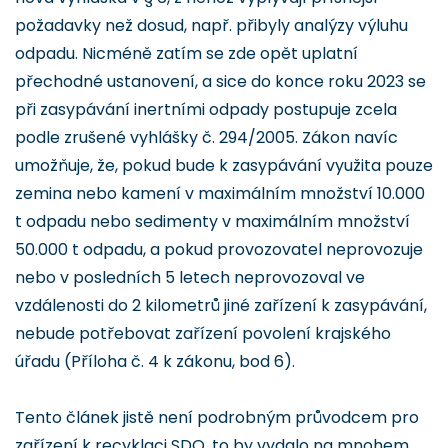
požadavky než dosud, např. přibyly analýzy výluhu
odpadu. Nicméně zatím se zde opět uplatní
přechodné ustanovení, a sice do konce roku 2023 se
při zasypávání inertními odpady postupuje zcela
podle zrušené vyhlášky č. 294/2005. Zákon navíc
umožňuje, že, pokud bude k zasypávání využita pouze
zemina nebo kamení v maximálním množství 10.000
t odpadu nebo sedimenty v maximálním množství
50.000 t odpadu, a pokud provozovatel neprovozuje
nebo v posledních 5 letech neprovozoval ve
vzdálenosti do 2 kilometrů jiné zařízení k zasypávání,
nebude potřebovat zařízení povolení krajského
úřadu (Příloha č. 4 k zákonu, bod 6).
Tento článek jistě není podrobným průvodcem pro
zařízení k recyklaci SDO, to by vydalo na mnohem