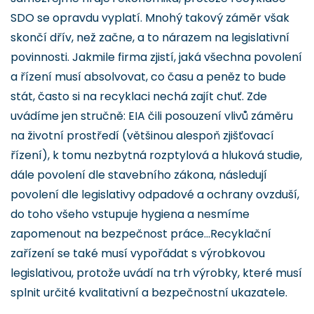
SDO se opravdu vyplatí. Mnohý takový záměr však
skončí dřív, než začne, a to nárazem na legislativní
povinnosti. Jakmile firma zjistí, jaká všechna povolení
a řízení musí absolvovat, co času a peněz to bude
stát, často si na recyklaci nechá zajít chuť. Zde
uvádíme jen stručně: EIA čili posouzení vlivů záměru
na životní prostředí (většinou alespoň zjišťovací
řízení), k tomu nezbytná rozptylová a hluková studie,
dále povolení dle stavebního zákona, následují
povolení dle legislativy odpadové a ochrany ovzduší,
do toho všeho vstupuje hygiena a nesmíme
zapomenout na bezpečnost práce…Recyklační
zařízení se také musí vypořádat s výrobkovou
legislativou, protože uvádí na trh výrobky, které musí
splnit určité kvalitativní a bezpečnostní ukazatele.