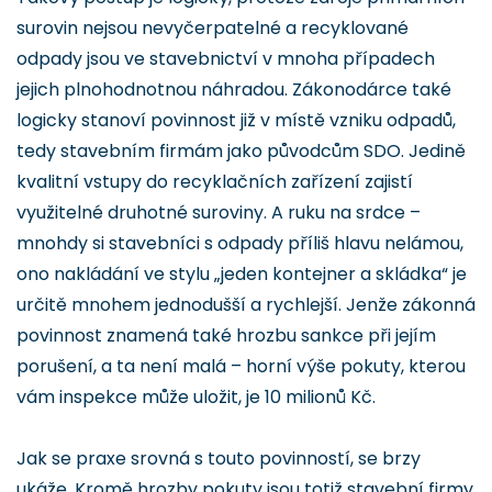
surovin nejsou nevyčerpatelné a recyklované
odpady jsou ve stavebnictví v mnoha případech
jejich plnohodnotnou náhradou. Zákonodárce také
logicky stanoví povinnost již v místě vzniku odpadů,
tedy stavebním firmám jako původcům SDO. Jedině
kvalitní vstupy do recyklačních zařízení zajistí
využitelné druhotné suroviny. A ruku na srdce –
mnohdy si stavebníci s odpady příliš hlavu nelámou,
ono nakládání ve stylu „jeden kontejner a skládka“ je
určitě mnohem jednodušší a rychlejší. Jenže zákonná
povinnost znamená také hrozbu sankce při jejím
porušení, a ta není malá – horní výše pokuty, kterou
vám inspekce může uložit, je 10 milionů Kč.
Jak se praxe srovná s touto povinností, se brzy
ukáže. Kromě hrozby pokuty jsou totiž stavební firmy