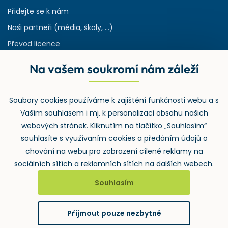
Přidejte se k nám
Naši partneři (média, školy, ...)
Převod licence
Reference
Na vašem soukromí nám záleží
Rejstřík používaných zkratek v odpadech
HW & SW požadavky pro náš IS
Soubory cookies používáme k zajištění funkčnosti webu a s
Zpětný odběr
Vaším souhlasem i mj. k personalizaci obsahu našich
webových stránek. Kliknutím na tlačítko „Souhlasím“
souhlasíte s využívaním cookies a předáním údajů o
chování na webu pro zobrazení cílené reklamy na
sociálních sítích a reklamních sítích na dalších webech.
Souhlasím
2026 ©
Wolters Kluwer ČR, a.s.
, U nákladového nádraží 3265/10,
130 00 Praha 3 – Strašnice
Přijmout pouze nezbytné
GDPR
Cookies
Notifikace