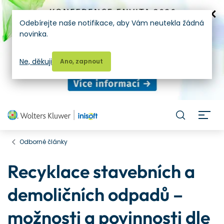
Odebírejte naše notifikace, aby Vám neutekla žádná
novinka.
Ne, děkuji
Ano, zapnout
H
Odborné články
Recyklace stavebních a
demoličních odpadů –
možnosti a povinnosti dle