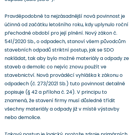
Pravděpodobně ta nejzásadnější nová povinnost je
účinná od začátku letošního roku, kdy uplynulo roční
přechodné období pro její plnění. Nový zákon č.
541/2020 Sb., o odpadech, stanoví všem původcům
stavebních odpadů striktní postup, jak se SDO
nakládat, tak aby bylo možné materiály a odpady ze
staveb a demolic co nejvíc znovu použít ve
stavebnictví. Nová prováděcí vyhláška k zákonu o
odpadech (č. 273/2021 Sb.) tuto povinnost detailně
popisuje (§ 42 a příloha č. 24). V principu to
znamená, že stavení firmy musí důsledně třídit
všechny materiály a odpady již v místě výstavby
nebo demolice.
Takový postup je logický, protože zdroje primárních