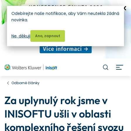
Odebírejte naše notifikace, aby Vám neutekla žádná
novinka.
Ne, děkuji
Ano, zapnout
H
Odborné články
Za uplynulý rok jsme v
INISOFTU ušli v oblasti
komplexního řešení svozu