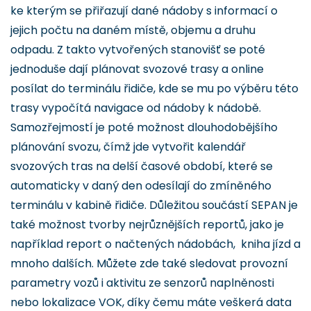
ke kterým se přiřazují dané nádoby s informací o
jejich počtu na daném místě, objemu a druhu
odpadu. Z takto vytvořených stanovišť se poté
jednoduše dají plánovat svozové trasy a online
posílat do terminálu řidiče, kde se mu po výběru této
trasy vypočítá navigace od nádoby k nádobě.
Samozřejmostí je poté možnost dlouhodobějšího
plánování svozu, čímž jde vytvořit kalendář
svozových tras na delší časové období, které se
automaticky v daný den odesílají do zmíněného
terminálu v kabině řidiče. Důležitou součástí SEPAN je
také možnost tvorby nejrůznějších reportů, jako je
například report o načtených nádobách, kniha jízd a
mnoho dalších. Můžete zde také sledovat provozní
parametry vozů i aktivitu ze senzorů naplněnosti
nebo lokalizace VOK, díky čemu máte veškerá data