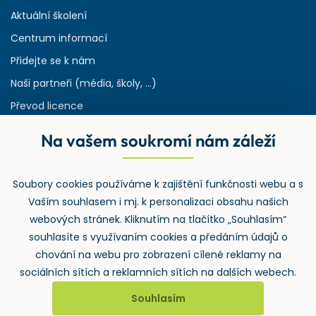
Aktuální školení
Centrum informací
Přidejte se k nám
Naši partneři (média, školy, ...)
Převod licence
Reference
Na vašem soukromí nám záleží
Rejstřík používaných zkratek v odpadech
HW & SW požadavky pro náš IS
Soubory cookies používáme k zajištění funkčnosti webu a s
Zpětný odběr
Vaším souhlasem i mj. k personalizaci obsahu našich
webových stránek. Kliknutím na tlačítko „Souhlasím“
souhlasíte s využívaním cookies a předáním údajů o
chování na webu pro zobrazení cílené reklamy na
sociálních sítích a reklamních sítích na dalších webech.
Souhlasím
2026 ©
Wolters Kluwer ČR, a.s.
, U nákladového nádraží 3265/10,