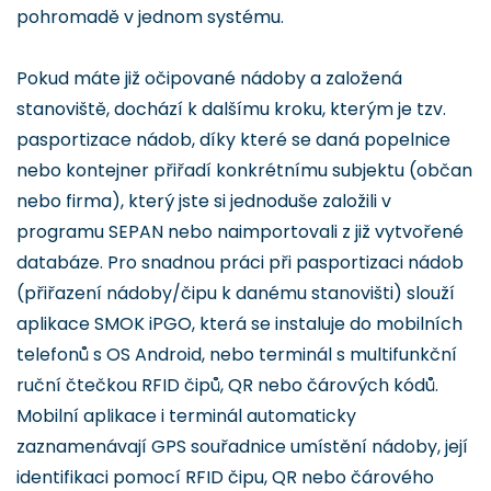
pohromadě v jednom systému.
Pokud máte již očipované nádoby a založená
stanoviště, dochází k dalšímu kroku, kterým je tzv.
pasportizace nádob, díky které se daná popelnice
nebo kontejner přiřadí konkrétnímu subjektu (občan
nebo firma), který jste si jednoduše založili v
programu SEPAN nebo naimportovali z již vytvořené
databáze. Pro snadnou práci při pasportizaci nádob
(přiřazení nádoby/čipu k danému stanovišti) slouží
aplikace SMOK iPGO, která se instaluje do mobilních
telefonů s OS Android, nebo terminál s multifunkční
ruční čtečkou RFID čipů, QR nebo čárových kódů.
Mobilní aplikace i terminál automaticky
zaznamenávají GPS souřadnice umístění nádoby, její
identifikaci pomocí RFID čipu, QR nebo čárového