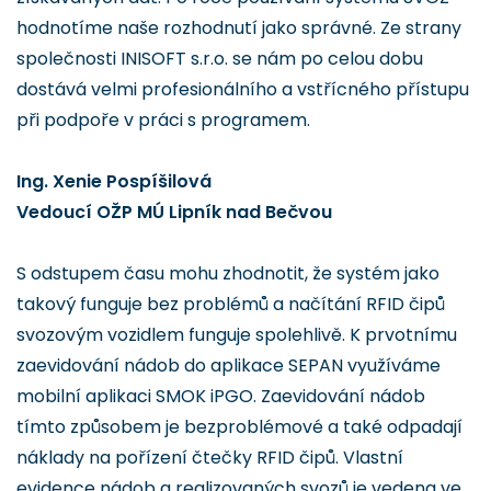
hodnotíme naše rozhodnutí jako správné. Ze strany
společnosti INISOFT s.r.o. se nám po celou dobu
dostává velmi profesionálního a vstřícného přístupu
při podpoře v práci s programem.
Ing. Xenie Pospíšilová
Vedoucí OŽP MÚ Lipník nad Bečvou
S odstupem času mohu zhodnotit, že systém jako
takový funguje bez problémů a načítání RFID čipů
svozovým vozidlem funguje spolehlivě. K prvotnímu
zaevidování nádob do aplikace SEPAN využíváme
mobilní aplikaci SMOK iPGO. Zaevidování nádob
tímto způsobem je bezproblémové a také odpadají
náklady na pořízení čtečky RFID čipů. Vlastní
evidence nádob a realizovaných svozů je vedena ve