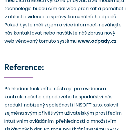
měsících a letech výrazně přibývat, a že modernější
technologie budou čím dál více pronikat a pomáhat i
v oblasti evidence a správy komunálních odpadů.
Pokud byste měli zájem o více informací, neváhejte
nás kontaktovat nebo navštivte náš zbrusu nový
web věnovaný tomuto systému
www.odpady.cz
.
Reference:
Při hledání funkčního nástroje pro evidenci a
kontrolu našeho odpadového hospodářství nás
produkt nabízený společností INISOFT s.r.o. oslovil
zejména svým přívětivým uživatelským prostředím,
intuitivním ovládáním, přehledností a množstvím
získávaných dat. Po roce používání systému SVOZ