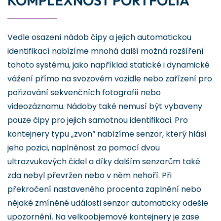
KOMPLEXNOST PORTFOLIA
Vedle osazení nádob čipy a jejich automatickou
identifikací nabízíme mnohá další možná rozšíření
tohoto systému, jako například statické i dynamické
vážení přímo na svozovém vozidle nebo zařízení pro
pořizování sekvenčních fotografií nebo
videozáznamu. Nádoby také nemusí být vybaveny
pouze čipy pro jejich samotnou identifikaci. Pro
kontejnery typu „zvon“ nabízíme senzor, který hlásí
jeho pozici, naplněnost za pomocí dvou
ultrazvukových čidel a díky dalším senzorům také
zda nebyl převržen nebo v něm nehoří. Při
překročení nastaveného procenta zaplnění nebo
nějaké zmíněné události senzor automaticky odešle
upozornění. Na velkoobjemové kontejnery je zase