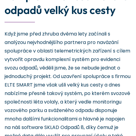
odpadů velký kus cesty
Když jsme před zhruba dvěma lety začínali s
analýzou nejvhodnějšího partnera pro navázání
spolupráce v oblasti telemetrických zařízení s cílem
vytvořit opravdu komplexní systém pro evidenci
svozu odpadů, věděli jsme, že se nebude jednat o
jednoduchý projekt. Od uzavření spolupráce s firmou
ELTE SMART jsme však ušli velký kus cesty a dnes
nabízíme přesně takový systém, po kterém svozové
společnosti léta volaly, a který vedle monitoringu
vozového parku a sváženého odpadu disponuje
mnoha dalšími funkcionalitami a hlavně je napojen
na náš software SKLAD Odpadů 8, díky čemuž je
možné data dále využít pro provozní účely a také