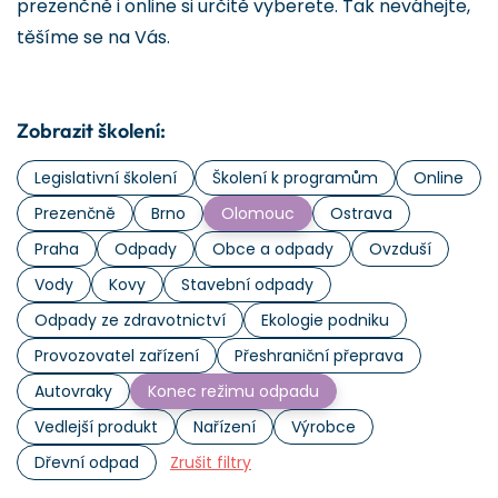
prezenčně i online si určitě vyberete. Tak neváhejte,
těšíme se na Vás.
Zobrazit školení:
Legislativní školení
Školení k programům
Online
Prezenčně
Brno
Olomouc
Ostrava
Praha
Odpady
Obce a odpady
Ovzduší
Vody
Kovy
Stavební odpady
Odpady ze zdravotnictví
Ekologie podniku
Provozovatel zařízení
Přeshraniční přeprava
Autovraky
Konec režimu odpadu
Vedlejší produkt
Nařízení
Výrobce
Dřevní odpad
Zrušit filtry