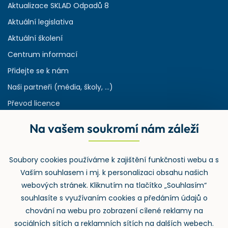
Aktualizace SKLAD Odpadů 8
Aktuální legislativa
Aktuální školení
Centrum informací
Přidejte se k nám
Naši partneři (média, školy, ...)
Převod licence
Reference
Na vašem soukromí nám záleží
Rejstřík používaných zkratek v odpadech
HW & SW požadavky pro náš IS
Soubory cookies používáme k zajištění funkčnosti webu a s
Zpětný odběr
Vaším souhlasem i mj. k personalizaci obsahu našich
webových stránek. Kliknutím na tlačítko „Souhlasím“
souhlasíte s využívaním cookies a předáním údajů o
chování na webu pro zobrazení cílené reklamy na
sociálních sítích a reklamních sítích na dalších webech.