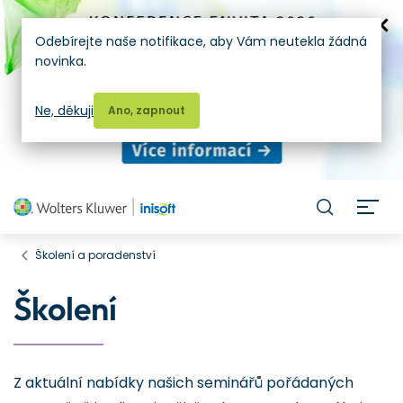
Odebírejte naše notifikace, aby Vám neutekla žádná
novinka.
Ne, děkuji
Ano, zapnout
H
Školení a poradenství
Školení
Z aktuální nabídky našich seminářů pořádaných