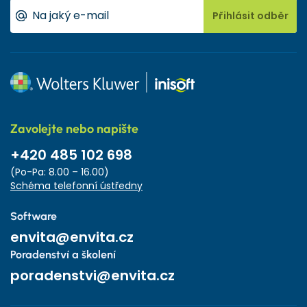
Přihlásit odběr
Zavolejte nebo napište
+420 485 102 698
(Po-Pa: 8.00 – 16.00)
Schéma telefonní ústředny
Software
envita@envita.cz
Poradenství a školení
poradenstvi@envita.cz