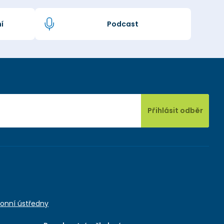
í
Podcast
Přihlásit odběr
onní ústředny