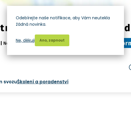
Odebírejte naše notifikace, aby Vám neutekla
žádná novinka.
Ne, děkuji
Ano, zapnout
m svozu
Školení a poradenství