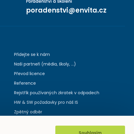
Poradenství a školení
poradenstvi@envita.cz
Přidejte se k nám
Naši partneři (média, školy, ...)
Převod licence
Reference
Rejstřík používaných zkratek v odpadech
HW & SW požadavky pro náš IS
Zpětný odběr
Souhlasím