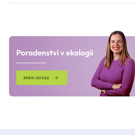
evidence a povinných provozních záznamů až po roční o
Na konkrétních příkladech si ukážeme, jak vyplňovat p
hospodářství (ISOH) a dotkneme se závěrečného ohlašov
Workshop je vhodný pro každého: jak
pro původce odpa
ty, kteří potřebují získat pevný základ a jistotu v odpado
Poradenství v ekologii
Mám dotaz