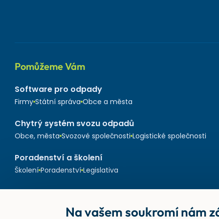
Pomůžeme Vám
Software pro odpady
Firmy
Státní správa
Obce a města
Chytrý systém svozu odpadů
Obce, města
Svozové společnosti
Logistické společnosti
Poradenství a školení
Školení
Poradenství
Legislativa
Na vašem soukromí nám zá