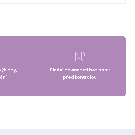
ového
átka pro
výklady,
Plnění povinností bez obav
ání
před kontrolou