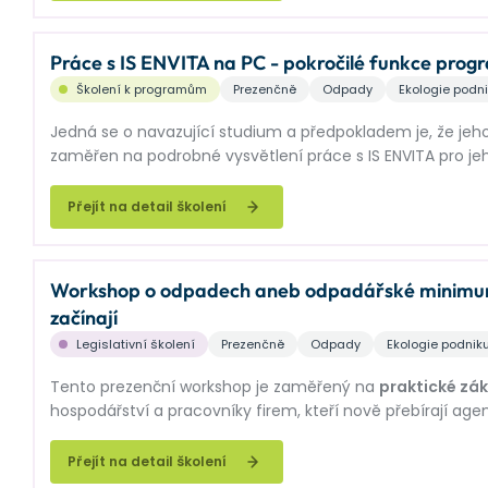
Práce s IS ENVITA na PC - pokročilé funkce prog
Školení k programům
Prezenčně
Odpady
Ekologie podn
Jedná se o navazující studium a předpokladem je, že jeh
zaměřen na podrobné vysvětlení práce s IS ENVITA pro je
Subjekty a Odpady, vysvětlíme hromadné operace a mnoh
na maximum.
Přejít na detail školení
Workshop o odpadech aneb odpadářské minimum - 
začínají
Legislativní školení
Prezenčně
Odpady
Ekologie podnik
Tento prezenční workshop je zaměřený na
praktické zá
hospodářství a pracovníky firem, kteří nově přebírají ag
Účastníci se seznámí se
stěžejními povinnostmi podle z
Sb. a č. 273/2021 Sb.
, včetně legislativních novinek.
Přejít na detail školení
Důraz je kladen
na přenos požadavků legislativy do ka