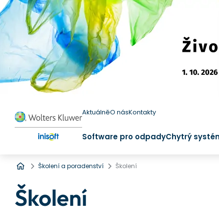
Aktuálně
O nás
Kontakty
Software pro odpady
Chytrý systé
Úvod
Školení a poradenství
Školení
Školení