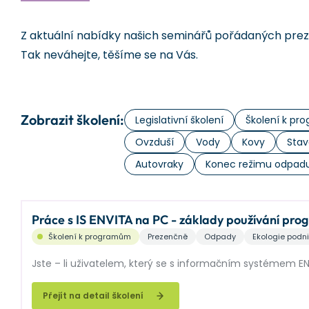
Z aktuální nabídky našich seminářů pořádaných prezen
Tak neváhejte, těšíme se na Vás.
Zobrazit školení:
Legislativní školení
Školení k p
Ovzduší
Vody
Kovy
Stav
Autovraky
Konec režimu odpad
Práce s IS ENVITA na PC - základy používání pr
Školení k programům
Prezenčně
Odpady
Ekologie podn
Jste – li uživatelem, který se s informačním systémem EN
Přejít na detail školení