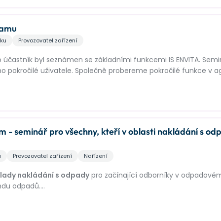
ramu
iku
Provozovatel zařízení
o účastník byl seznámen se základními funkcemi IS ENVITA. Semin
ho pokročilé uživatele. Společně probereme pokročilé funkce v 
o dalších nadstavbových funkcí, kterými se naučíte využívat 
seminář pro všechny, kteří v oblasti nakládání s od
u
Provozovatel zařízení
Nařízení
klady nakládání s odpady
pro začínající odborníky v odpadové
endu odpadů.
ákona č. 541/2020 Sb.
,
o odpadech, a prováděcích vyhlášek č
ždodenní praxe
– od správného zařazování odpadů, vedení prů