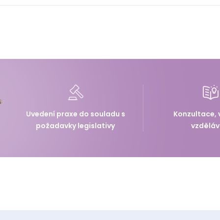
hlašování produkce a nakládání s odpady.
růběžnou evidenci, jak pracovat s Informačním systémem odpad
ání produkce a nakládání s odpady.
dů
, tak
pro provozovatele zařízení na nakládání s odpady.
Zkr
vé agendě.
Uvedení praxe do souladu s
Konzultace, 
požadavky legislativy
vzděláv