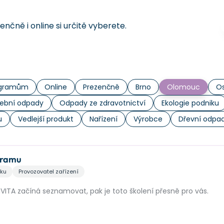
čně i online si určitě vyberete.
rogramům
Online
Prezenčně
Brno
Olomouc
Os
ební odpady
Odpady ze zdravotnictví
Ekologie podniku
u
Vedlejší produkt
Nařízení
Výrobce
Dřevní odpa
ogramu
iku
Provozovatel zařízení
VITA začíná seznamovat, pak je toto školení přesně pro vás.