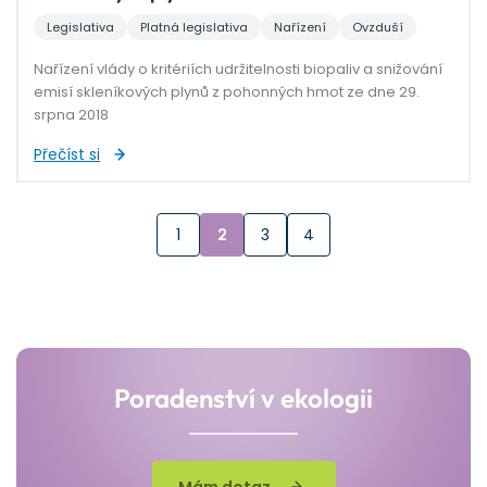
Legislativa
Platná legislativa
Nařízení
Ovzduší
Nařízení vlády o kritériích udržitelnosti biopaliv a snižování
emisí skleníkových plynů z pohonných hmot ze dne 29.
srpna 2018
Přečíst si
1
2
3
4
Poradenství v ekologii
Mám dotaz