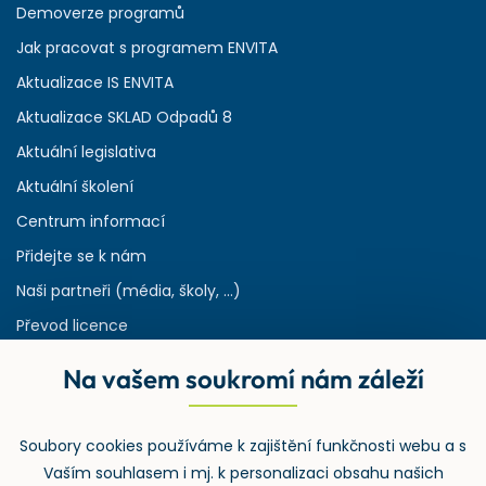
Demoverze programů
Jak pracovat s programem ENVITA
Aktualizace IS ENVITA
Aktualizace SKLAD Odpadů 8
Aktuální legislativa
Aktuální školení
Centrum informací
Přidejte se k nám
Naši partneři (média, školy, ...)
Převod licence
Reference
Na vašem soukromí nám záleží
Rejstřík používaných zkratek v odpadech
HW & SW požadavky pro náš IS
Soubory cookies používáme k zajištění funkčnosti webu a s
Zpětný odběr
Vaším souhlasem i mj. k personalizaci obsahu našich