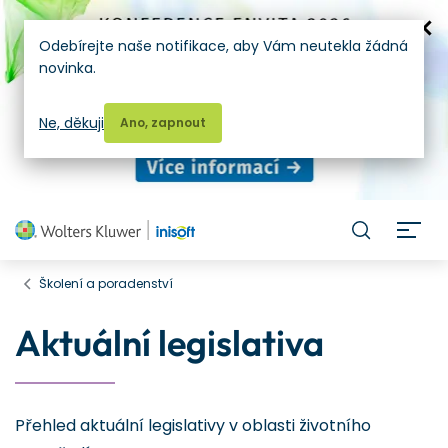
Odebírejte naše notifikace, aby Vám neutekla žádná
novinka.
Ne, děkuji
Ano, zapnout
H
Školení a poradenství
Aktuální legislativa
Přehled aktuální legislativy v oblasti životního