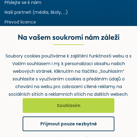
Přidejte se k nám
Naši partneři (média, školy, ...)
Převod licence
Reference
Na vašem soukromí nám záleží
Rejstřík používaných zkratek v odpadech
HW & SW požadavky pro náš IS
Soubory cookies používáme k zajištění funkčnosti webu a s
Zpětný odběr
Vaším souhlasem i mj. k personalizaci obsahu našich
webových stránek. Kliknutím na tlačítko „Souhlasím“
souhlasíte s využívaním cookies a předáním údajů o
chování na webu pro zobrazení cílené reklamy na
sociálních sítích a reklamních sítích na dalších webech.
Souhlasím
2026 ©
Wolters Kluwer ČR, a.s.
, U nákladového nádraží 3265/10,
130 00 Praha 3 – Strašnice
Přijmout pouze nezbytné
GDPR
Cookies
Notifikace