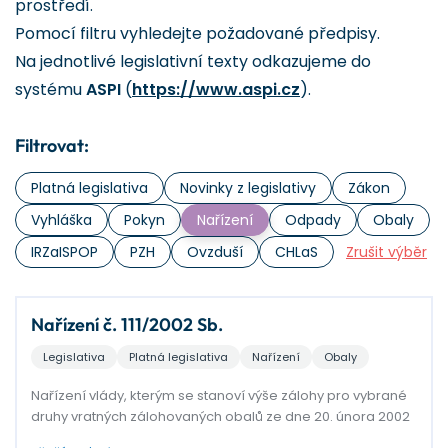
prostředí.
Pomocí filtru vyhledejte požadované předpisy.
Na jednotlivé legislativní texty odkazujeme do
systému
ASPI
(
https://www.aspi.cz
).
Filtrovat:
Platná legislativa
Novinky z legislativy
Zákon
Vyhláška
Pokyn
Nařízení
Odpady
Obaly
IRZaISPOP
PZH
Ovzduší
CHLaS
Zrušit výběr
Nařízení č. 111/2002 Sb.
Legislativa
Platná legislativa
Nařízení
Obaly
Nařízení vlády, kterým se stanoví výše zálohy pro vybrané
druhy vratných zálohovaných obalů ze dne 20. února 2002