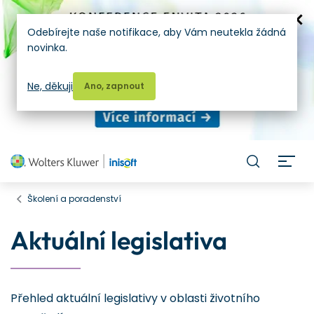
Odebírejte naše notifikace, aby Vám neutekla žádná
novinka.
Ne, děkuji
Ano, zapnout
H
Školení a poradenství
Aktuální legislativa
Přehled aktuální legislativy v oblasti životního