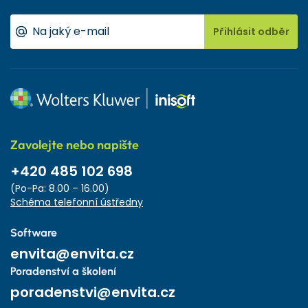
Přihlásit odběr
Zavolejte nebo napište
+420 485 102 698
(Po-Pa: 8.00 – 16.00)
Schéma telefonní ústředny
Software
envita@envita.cz
Poradenství a školení
poradenstvi@envita.cz