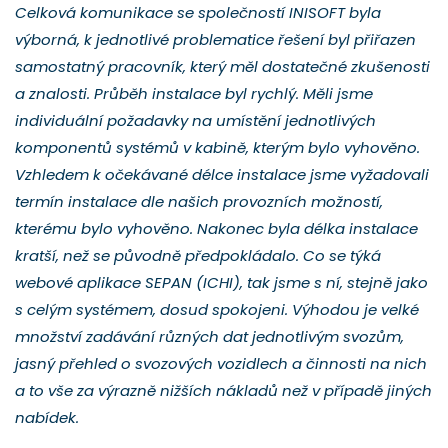
Celková komunikace se společností INISOFT byla
výborná, k jednotlivé problematice řešení byl přiřazen
samostatný pracovník, který měl dostatečné zkušenosti
a znalosti. Průběh instalace byl rychlý. Měli jsme
individuální požadavky na umístění jednotlivých
komponentů systémů v kabině, kterým bylo vyhověno.
Vzhledem k očekávané délce instalace jsme vyžadovali
termín instalace dle našich provozních možností,
kterému bylo vyhověno. Nakonec byla délka instalace
kratší, než se původně předpokládalo. Co se týká
webové aplikace SEPAN (ICHI), tak jsme s ní, stejně jako
s celým systémem, dosud spokojeni. Výhodou je velké
množství zadávání různých dat jednotlivým svozům,
jasný přehled o svozových vozidlech a činnosti na nich
a to vše za výrazně nižších nákladů než v případě jiných
nabídek.