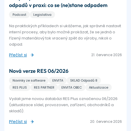
odpadů v praxi: co se (ne)stane odpadem
Podcast
Legislativa
Na praktických příkladech si ukážeme, jak správně nastavit
interní procesy, aby bylo možné prokázat, že se jedná o
řízený materiálový tok vracený zpět do výroby, nikoli o
odpad.
Přečíst si
21. července 2026
Nová verze RES 06/2026
Novinky ze software
ENVITA
SKLAD Odpadů 8
RES PLUS
RES PARTNER
ENVITA OBEC
Aktualizace
Vydali jsme novou databázi RES Plus označenou 06/2026
(aktualizace sídel, provozoven, zařízení, obchodníků a
skladů).
Přečíst si
20. července 2026