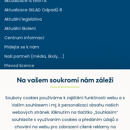
Aktualizace IS ENVITA
Aktualizace SKLAD Odpadů 8
Aktuální legislativa
Aktuální školení
Centrum informací
Přidejte se k nám
Naši partneři (média, školy, ...)
Převod licence
Reference
Na vašem soukromí nám záleží
Rejstřík používaných zkratek v odpadech
HW & SW požadavky pro náš IS
Soubory cookies používáme k zajištění funkčnosti webu a s
Zpětný odběr
Vaším souhlasem i mj. k personalizaci obsahu našich
webových stránek. Kliknutím na tlačítko „Souhlasím“
souhlasíte s využívaním cookies a předáním údajů o
chování na webu pro zobrazení cílené reklamy na