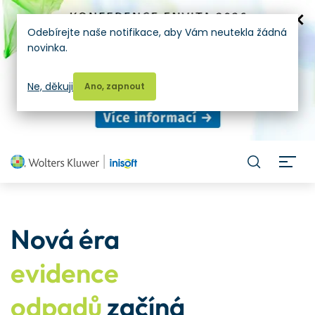
Odebírejte naše notifikace, aby Vám neutekla žádná
novinka.
Ne, děkuji
Ano, zapnout
H
Nová éra
evidence
odpadů
začíná