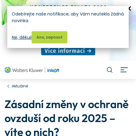
Odebírejte naše notifikace, aby Vám neutekla žádná
novinka.
Ne, děkuji
Ano, zapnout
H
Aktuálně
Zásadní změny v ochraně
ovzduší od roku 2025 –
víte o nich?