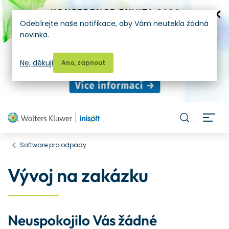
Odebírejte naše notifikace, aby Vám neutekla žádná
novinka.
Ne, děkuji
Ano, zapnout
H
Software pro odpady
Vývoj na zakázku
Neuspokojilo Vás žádné