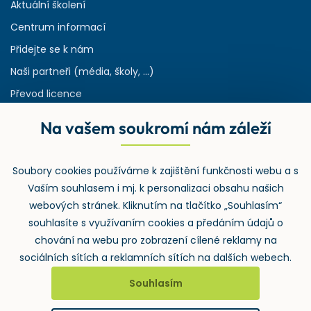
Aktuální školení
Centrum informací
Přidejte se k nám
Naši partneři (média, školy, ...)
Převod licence
Reference
Na vašem soukromí nám záleží
Rejstřík používaných zkratek v odpadech
HW & SW požadavky pro náš IS
Soubory cookies používáme k zajištění funkčnosti webu a s
Zpětný odběr
Vaším souhlasem i mj. k personalizaci obsahu našich
webových stránek. Kliknutím na tlačítko „Souhlasím“
souhlasíte s využívaním cookies a předáním údajů o
chování na webu pro zobrazení cílené reklamy na
sociálních sítích a reklamních sítích na dalších webech.
Souhlasím
2026 ©
Wolters Kluwer ČR, a.s.
, U nákladového nádraží 3265/10,
130 00 Praha 3 – Strašnice