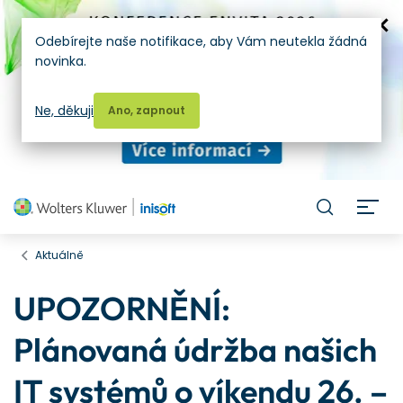
Odebírejte naše notifikace, aby Vám neutekla žádná
novinka.
Ne, děkuji
Ano, zapnout
H
Aktuálně
UPOZORNĚNÍ:
Plánovaná údržba našich
IT systémů o víkendu 26. –