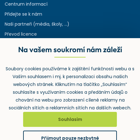
Centrum informací
Přidejte se k nám
Naši partneři (média, školy, ...)
Převod licence
Reference
Na vašem soukromí nám záleží
Rejstřík používaných zkratek v odpadech
HW & SW požadavky pro náš IS
Soubory cookies používáme k zajištění funkčnosti webu a s
Zpětný odběr
Vaším souhlasem i mj. k personalizaci obsahu našich
webových stránek. Kliknutím na tlačítko „Souhlasím“
souhlasíte s využívaním cookies a předáním údajů o
chování na webu pro zobrazení cílené reklamy na
sociálních sítích a reklamních sítích na dalších webech.
Souhlasím
2026 ©
Wolters Kluwer ČR, a.s.
, U nákladového nádraží 3265/10,
130 00 Praha 3 – Strašnice
Přijmout pouze nezbytné