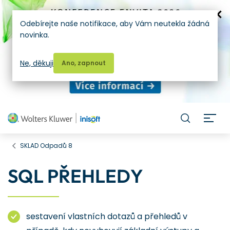
Odebírejte naše notifikace, aby Vám neutekla žádná
novinka.
Ne, děkuji
Ano, zapnout
H
SKLAD Odpadů 8
SQL PŘEHLEDY
sestavení vlastních dotazů a přehledů v