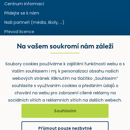
Centrum informací
Přidejte se k nám
Naši partneři (média, školy, ...)
Převod licence
Reference
Na vašem soukromí nám záleží
Rejstřík používaných zkratek v odpadech
HW & SW požadavky pro náš IS
Soubory cookies používáme k zajištění funkčnosti webu a s
Zpětný odběr
Vaším souhlasem i mj. k personalizaci obsahu našich
webových stránek. Kliknutím na tlačítko „Souhlasím“
souhlasíte s využívaním cookies a předáním údajů o
chování na webu pro zobrazení cílené reklamy na
sociálních sítích a reklamních sítích na dalších webech.
Souhlasím
2026 ©
Wolters Kluwer ČR, a.s.
, U nákladového nádraží 3265/10,
130 00 Praha 3 – Strašnice
Přijmout pouze nezbytné