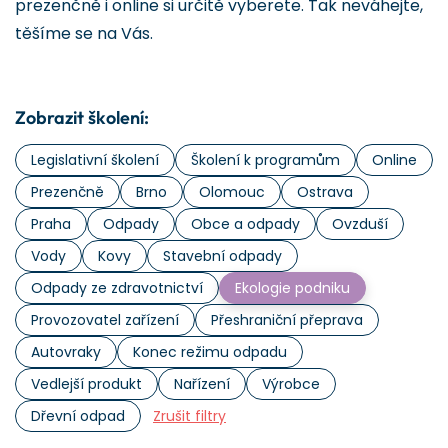
prezenčně i online si určitě vyberete. Tak neváhejte,
těšíme se na Vás.
Zobrazit školení:
Legislativní školení
Školení k programům
Online
Prezenčně
Brno
Olomouc
Ostrava
Praha
Odpady
Obce a odpady
Ovzduší
Vody
Kovy
Stavební odpady
Odpady ze zdravotnictví
Ekologie podniku
Provozovatel zařízení
Přeshraniční přeprava
Autovraky
Konec režimu odpadu
Vedlejší produkt
Nařízení
Výrobce
Dřevní odpad
Zrušit filtry