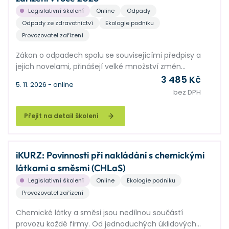
Legislativní školení
Online
Odpady
Odpady ze zdravotnictví
Ekologie podniku
Provozovatel zařízení
Zákon o odpadech spolu se souvisejícími předpisy a
jejich novelami, přinášejí velké množství změn
zejména v oblasti nakládání se zdravotnickými odpady.
3 485 Kč
5. 11. 2026 - online
Poslední novela vyhlášky č. 273/2021 Sb., včetně
bez DPH
metodického pokynu stanovuje nové povinnosti k
evidencí odpadů, použití nových katalogových čísel a
Přejít na detail školení
změny ve značení odpadů. Zmíníme se i o navazující
legislativě, která se dotýká provozu zdravotnických a
jim podobných zařízení.
iKURZ: Povinnosti při nakládání s chemickými
látkami a směsmi (CHLaS)
Legislativní školení
Online
Ekologie podniku
Provozovatel zařízení
Chemické látky a směsi jsou nedílnou součástí
provozu každé firmy. Od jednoduchých úklidových