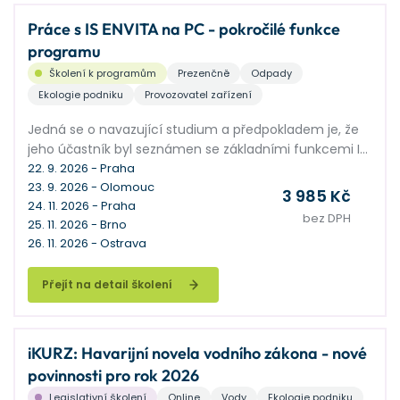
Práce s IS ENVITA na PC - pokročilé funkce
programu
Školení k programům
Prezenčně
Odpady
Ekologie podniku
Provozovatel zařízení
Jedná se o navazující studium a předpokladem je, že
jeho účastník byl seznámen se základními funkcemi IS
ENVITA. Seminář je zaměřen na podrobné vysvětlení
22. 9. 2026 - Praha
23. 9. 2026 - Olomouc
práce s IS ENVITA pro jeho pokročilé uživatele. Společně
3 985 Kč
24. 11. 2026 - Praha
probereme pokročilé funkce v agendách Subjekty a
bez DPH
25. 11. 2026 - Brno
Odpady, vysvětlíme hromadné operace a mnoho
26. 11. 2026 - Ostrava
dalších nadstavbových funkcí, kterými se naučíte
využívat ENVITU na maximum.
Přejít na detail školení
iKURZ: Havarijní novela vodního zákona - nové
povinnosti pro rok 2026
Legislativní školení
Online
Vody
Ekologie podniku