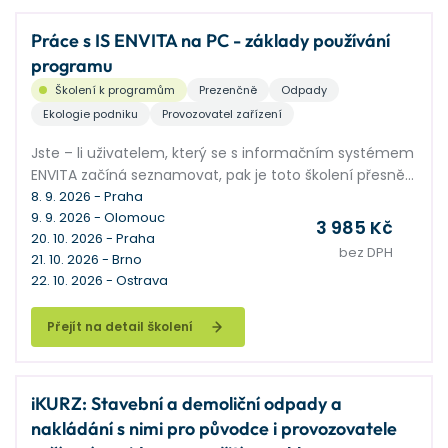
Práce s IS ENVITA na PC - základy používání
programu
Školení k programům
Prezenčně
Odpady
Ekologie podniku
Provozovatel zařízení
Jste – li uživatelem, který se s informačním systémem
ENVITA začíná seznamovat, pak je toto školení přesně
pro vás.
8. 9. 2026 - Praha
9. 9. 2026 - Olomouc
3 985 Kč
20. 10. 2026 - Praha
bez DPH
21. 10. 2026 - Brno
22. 10. 2026 - Ostrava
Přejít na detail školení
iKURZ: Stavební a demoliční odpady a
nakládání s nimi pro původce i provozovatele