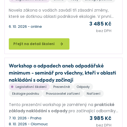
Novela zákona o vodách zavádí tři zásadní změny,
které se dotknou oblasti podnikové ekologie. V první
řadě je to zavedení nového registru výpustí. Dále pak u
3 485 Kč
6. 10. 2026 - online
výpustí, do kterých se vypouští i zvláště nebezpečné
bez DPH
závadné látky, bude muset být instalováno kontinuální
měření na odtoku vod. A do třetice je změna zákona
Přejít na detail školení
zaměřena na havárie, jejich zvládání a řízení. Zákon o
vodách neřeší pouze nakládání s vodami, ale
stanovuje povinnosti pro nakládání se závadnými
Workshop o odpadech aneb odpadářské
látkami včetně povinnosti zpracování havarijního
minimum - seminář pro všechny, kteří v oblasti
plánu podle vyhl. č. 450/2005 Sb.
Co to znamená mít zpracovaný havarijní plán, kdo jej a
nakládání s odpady začínají
za jakých podmínek schvaluje, co s ním musíme dále
Legislativní školení
Prezenčně
Odpady
dělat? To vše se dozvíte na tomto semináři.
Ekologie podniku
Provozovatel zařízení
Nařízení
K novele zákona je vydána zatím první vyhláška č.
437/2025 Sb. o registru výpustí ze zdrojů znečištění do
Tento prezenční workshop je zaměřený na
praktické
vod povrchových.
základy nakládání s odpady
pro začínající odborníky
v odpadovém hospodářství a pracovníky firem, kteří
3 985 Kč
7. 10. 2026 - Praha
nově přebírají agendu odpadů.
8. 10. 2026 - Olomouc
bez DPH