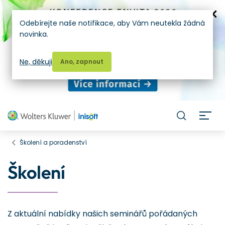
Odebírejte naše notifikace, aby Vám neutekla žádná
novinka.
Ne, děkuji
Ano, zapnout
H
Školení a poradenství
Školení
Z aktuální nabídky našich seminářů pořádaných