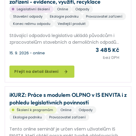
zařízení - evidence, využití, recyklace
Legislativní školení
Online
Odpady
Stavební odpady
Ekologie podniku
Provozovatel zařízení
Konec režimu odpadu
Vedlejší produkt
Stávající odpadová legislativa ukládá původcům i
zpracovatelům stavebních a demoličních odpadů
řadu povinností. Cílem má být maximální možné
3 485 Kč
15. 9. 2026 - online
využití těchto odpadů, a také znovupoužití stavebních
bez DPH
materiálů, vše v duchu oběhového hospodářství. V
této souvislosti stavebníky trápí řada praktických
Přejít na detail školení
problémů, např. při nakládání s přebytky zemin.
Zpracovatelé stavebních odpadů, hlavně výrobci
recyklátů, stále čekají na upřesnění legislativy. V
iKURZ: Práce s modulem OLPNO v IS ENVITA i z
semináři nastíníme legislativně správná a přitom v
pohledu legislativních povinností
praxi proveditelná řešení nakládání s odpady
vznikajícími ve stavebnictví.
Školení k programům
Online
Odpady
Ekologie podniku
Provozovatel zařízení
Tento online seminář je určen všem uživatelům IS
ENVITA, kteří chtějí porozumět tvorbě ohlašovacích