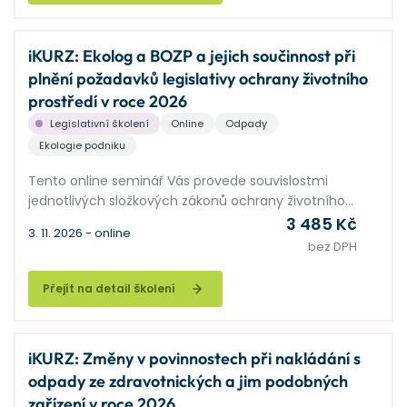
iKURZ: Ekolog a BOZP a jejich součinnost při
plnění požadavků legislativy ochrany životního
prostředí v roce 2026
Legislativní školení
Online
Odpady
Ekologie podniku
Tento online seminář Vás provede souvislostmi
jednotlivých složkových zákonů ochrany životního
prostředí ve vazbě na činnosti podnikového ekologa,
3 485 Kč
3. 11. 2026 - online
poradce BOZP, preventisty PO, správy budov, nebo
bez DPH
manažera ISO. Bonusové téma: problematika dovozu
chemických látek a směsí – na co se zaměřit a co
Přejít na detail školení
kontrolovat.
iKURZ: Změny v povinnostech při nakládání s
odpady ze zdravotnických a jim podobných
zařízení v roce 2026