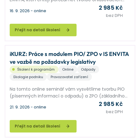
listů přepravy nebezpečných odpadů a vybraných
2 985 Kč
16. 9. 2026 - online
ostatních odpadů a jejich ohlášení do SEPNO, a naučit
bez DPH
se optimalizovat procesy jeho tvorby pro usnadnění
práce.
Přejít na detail školení
iKURZ: Práce s modulem PIO/ ZPO v IS ENVITA
ve vazbě na požadavky legislativy
Školení k programům
Online
Odpady
Ekologie podniku
Provozovatel zařízení
Na tomto online seminář vám vysvětlíme tvorbu PIO
(písemných informací o odpadu) a ZPO (základního
popisu odpadu). Dozvíte se, jaké jsou povinnosti
2 985 Kč
21. 9. 2026 - online
dokladování odpadů u původce i u zařízení
bez DPH
přijímajícího odpady. Provedeme Vás programem
ENVITA a modulem ZPO/PIO z pohledu legislativních
Přejít na detail školení
souvislostí.