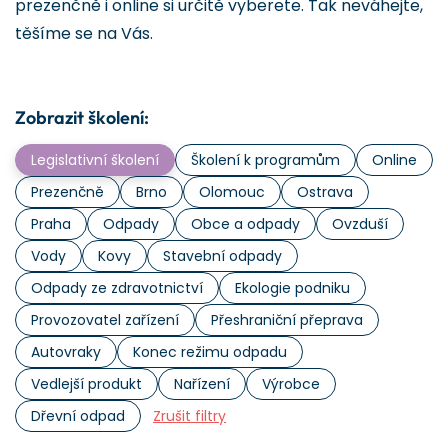
prezenčně i online si určitě vyberete. Tak neváhejte,
těšíme se na Vás.
Zobrazit školení:
Legislativní školení
Školení k programům
Online
Prezenčně
Brno
Olomouc
Ostrava
Praha
Odpady
Obce a odpady
Ovzduší
Vody
Kovy
Stavební odpady
Odpady ze zdravotnictví
Ekologie podniku
Provozovatel zařízení
Přeshraniční přeprava
Autovraky
Konec režimu odpadu
Vedlejší produkt
Nařízení
Výrobce
Dřevní odpad
Zrušit filtry