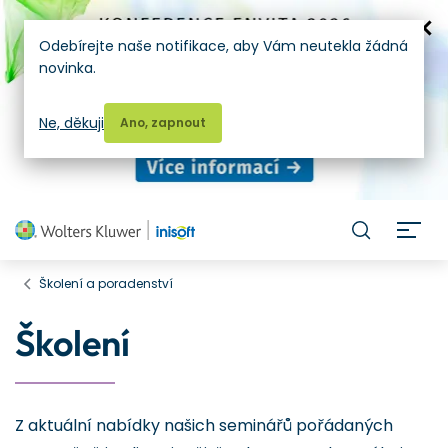
Odebírejte naše notifikace, aby Vám neutekla žádná
novinka.
Ne, děkuji
Ano, zapnout
H
Školení a poradenství
Školení
Z aktuální nabídky našich seminářů pořádaných