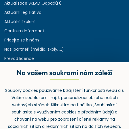
Aktualizace SKLAD Odpadů 8
Aktuální legislativa
Aktuální školení
Centrum informací
Přidejte se k nám
Naši partneři (média, školy, ...)
Převod licence
Reference
Na vašem soukromí nám záleží
Rejstřík používaných zkratek v odpadech
HW & SW požadavky pro náš IS
Soubory cookies používáme k zajištění funkčnosti webu a s
Zpětný odběr
Vaším souhlasem i mj. k personalizaci obsahu našich
webových stránek. Kliknutím na tlačítko „Souhlasím“
souhlasíte s využívaním cookies a předáním údajů o
chování na webu pro zobrazení cílené reklamy na
sociálních sítích a reklamních sítích na dalších webech.