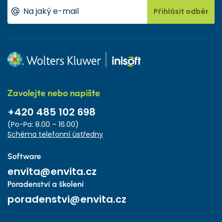
Přihlásit odběr
Zavolejte nebo napište
+420 485 102 698
(Po-Pa: 8.00 – 16.00)
Schéma telefonní ústředny
Software
envita@envita.cz
Poradenství a školení
poradenstvi@envita.cz