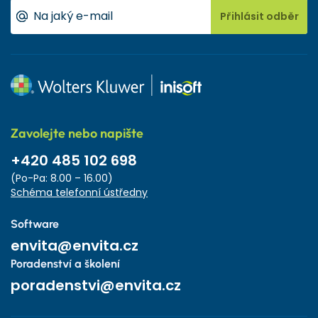
Přihlásit odběr
Zavolejte nebo napište
+420 485 102 698
(Po-Pa: 8.00 – 16.00)
Schéma telefonní ústředny
Software
envita@envita.cz
Poradenství a školení
poradenstvi@envita.cz