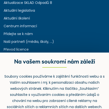
Aktualizace SKLAD Odpadů 8
Aktuální legislativa
Aktuální školení
Centrum informací
Přidejte se k nám
Naši partneři (média, školy, ...)
Převod licence
Reference
Na vašem soukromí nám záleží
Rejstřík používaných zkratek v odpadech
HW & SW požadavky pro náš IS
Soubory cookies používáme k zajištění funkčnosti webu a s
Zpětný odběr
Vaším souhlasem i mj. k personalizaci obsahu našich
webových stránek. Kliknutím na tlačítko „Souhlasím“
souhlasíte s využívaním cookies a předáním údajů o
chování na webu pro zobrazení cílené reklamy na
sociálních sítích a reklamních sítích na dalších webech.