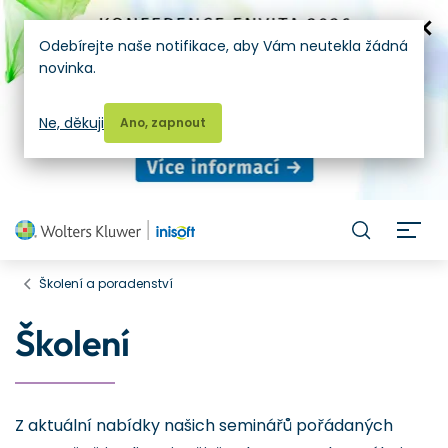
Odebírejte naše notifikace, aby Vám neutekla žádná
novinka.
Ne, děkuji
Ano, zapnout
H
Školení a poradenství
Školení
Z aktuální nabídky našich seminářů pořádaných