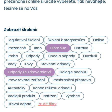
prezenčně i online si určitě vyberete. Tak neváhejte,
těšíme se na Vás.
Zobrazit školení:
Legislativní školení
Školení k programům
Online
Prezenčně
Brno
Olomouc
Ostrava
Praha
Odpady
Obce a odpady
Ovzduší
Vody
Kovy
Stavební odpady
Odpady ze zdravotnictví
Ekologie podniku
Provozovatel zařízení
Přeshraniční přeprava
Autovraky
Konec režimu odpadu
Vedlejší produkt
Nařízení
Výrobce
Dřevní odpad
Zrušit filtry