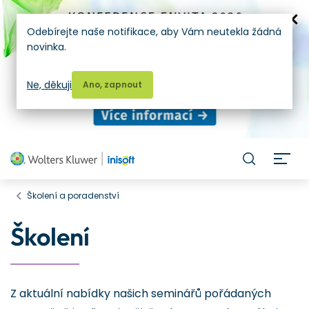
Odebírejte naše notifikace, aby Vám neutekla žádná
novinka.
Ne, děkuji
Ano, zapnout
H
Školení a poradenství
Školení
Z aktuální nabídky našich seminářů pořádaných