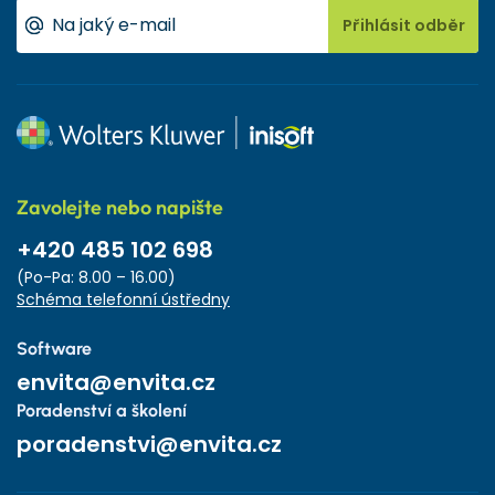
Přihlásit odběr
Zavolejte nebo napište
+420 485 102 698
(Po-Pa: 8.00 – 16.00)
Schéma telefonní ústředny
Software
envita@envita.cz
Poradenství a školení
poradenstvi@envita.cz