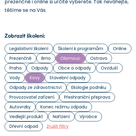
prezenčně i online si určitě vyberete. Tak neváhejte,
těšíme se na Vás.
Zobrazit školení:
Legislativní školení
Školení k programům
Online
Prezenčně
Brno
Olomouc
Ostrava
Praha
Odpady
Obce a odpady
Ovzduší
Vody
Kovy
Stavební odpady
Odpady ze zdravotnictví
Ekologie podniku
Provozovatel zařízení
Přeshraniční přeprava
Autovraky
Konec režimu odpadu
Vedlejší produkt
Nařízení
Výrobce
Dřevní odpad
Zrušit filtry