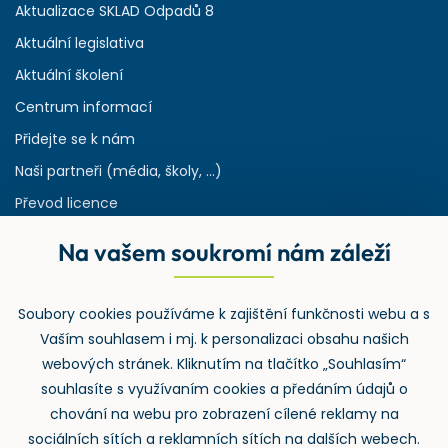
Aktualizace SKLAD Odpadů 8
Aktuální legislativa
Aktuální školení
Centrum informací
Přidejte se k nám
Naši partneři (média, školy, ...)
Převod licence
Reference
Na vašem soukromí nám záleží
Rejstřík používaných zkratek v odpadech
HW & SW požadavky pro náš IS
Soubory cookies používáme k zajištění funkčnosti webu a s
Zpětný odběr
Vaším souhlasem i mj. k personalizaci obsahu našich
webových stránek. Kliknutím na tlačítko „Souhlasím“
souhlasíte s využívaním cookies a předáním údajů o
chování na webu pro zobrazení cílené reklamy na
sociálních sítích a reklamních sítích na dalších webech.