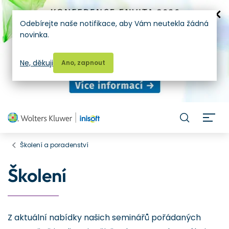
Odebírejte naše notifikace, aby Vám neutekla žádná
novinka.
Ne, děkuji
Ano, zapnout
H
Školení a poradenství
Školení
Z aktuální nabídky našich seminářů pořádaných