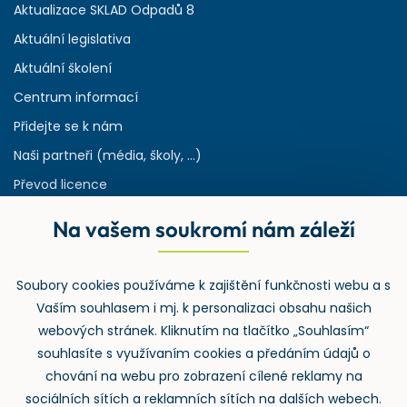
Aktualizace SKLAD Odpadů 8
Aktuální legislativa
Aktuální školení
Centrum informací
Přidejte se k nám
Naši partneři (média, školy, ...)
Převod licence
Reference
Na vašem soukromí nám záleží
Rejstřík používaných zkratek v odpadech
HW & SW požadavky pro náš IS
Soubory cookies používáme k zajištění funkčnosti webu a s
Zpětný odběr
Vaším souhlasem i mj. k personalizaci obsahu našich
webových stránek. Kliknutím na tlačítko „Souhlasím“
souhlasíte s využívaním cookies a předáním údajů o
chování na webu pro zobrazení cílené reklamy na
sociálních sítích a reklamních sítích na dalších webech.