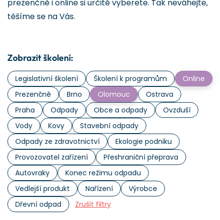
prezenčně i online si určitě vyberete. Tak neváhejte,
těšíme se na Vás.
Zobrazit školení:
Legislativní školení
Školení k programům
Online
Prezenčně
Brno
Olomouc
Ostrava
Praha
Odpady
Obce a odpady
Ovzduší
Vody
Kovy
Stavební odpady
Odpady ze zdravotnictví
Ekologie podniku
Provozovatel zařízení
Přeshraniční přeprava
Autovraky
Konec režimu odpadu
Vedlejší produkt
Nařízení
Výrobce
Dřevní odpad
Zrušit filtry