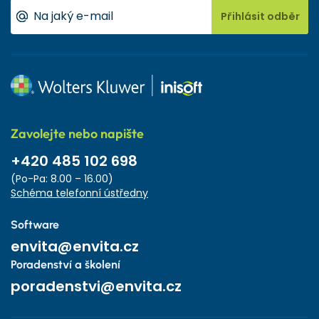
Přihlásit odběr
Zavolejte nebo napište
+420 485 102 698
(Po-Pa: 8.00 – 16.00)
Schéma telefonní ústředny
Software
envita@envita.cz
Poradenství a školení
poradenstvi@envita.cz