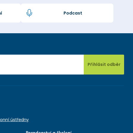
í
Podcast
Přihlásit odběr
onní ústředny
Poradenství a školení