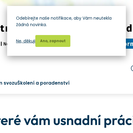
Odebírejte naše notifikace, aby Vám neutekla
žádná novinka.
Ne, děkuji
Ano, zapnout
m svozu
Školení a poradenství
eré vám usnadní práci