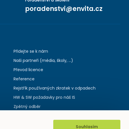
poradenstvi@envita.cz
Přidejte se k nám
Naši partneři (média, školy, ...)
Převod licence
Reference
Rejstřík používaných zkratek v odpadech
HW & SW požadavky pro náš IS
Zpětný odběr
Souhlasím