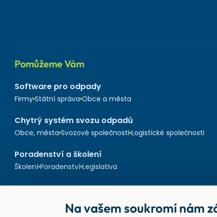
Pomůžeme Vám
Software pro odpady
Firmy
Státní správa
Obce a města
Chytrý systém svozu odpadů
Obce, města
Svozové společnosti
Logistické společnosti
Poradenství a školení
Školení
Poradenství
Legislativa
Na vašem soukromí nám zá