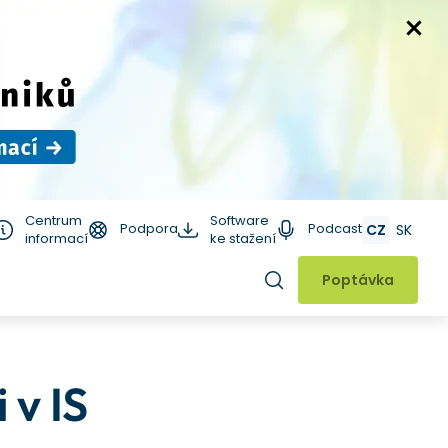
Centrum
Software
Podpora
Podcast
CZ
SK
informací
ke stažení
Hledat
Poptávka
 v IS