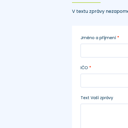
V textu zprávy nezapome
Jméno a příjmení
*
IČO
*
Text Vaší zprávy