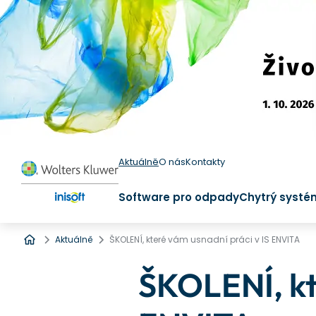
Aktuálně
O nás
Kontakty
Software pro odpady
Chytrý systé
Úvod
Aktuálně
ŠKOLENÍ, které vám usnadní práci v IS ENVITA
ŠKOLENÍ, kt