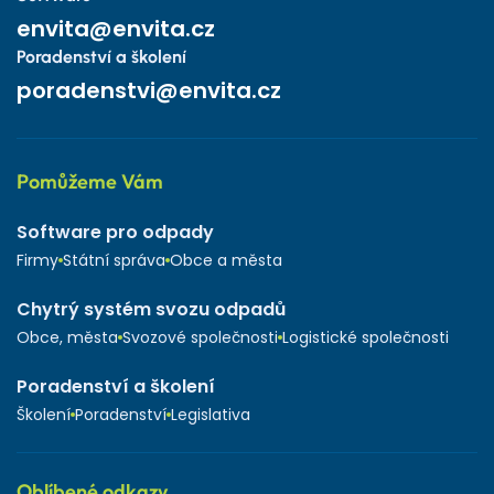
envita@envita.cz
Poradenství a školení
poradenstvi@envita.cz
Pomůžeme Vám
Software pro odpady
Firmy
Státní správa
Obce a města
Chytrý systém svozu odpadů
Obce, města
Svozové společnosti
Logistické společnosti
Poradenství a školení
Školení
Poradenství
Legislativa
Oblíbené odkazy