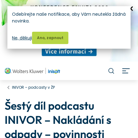
Odebírejte naše notifikace, aby Vám neutekla žádná
novinka.
Ne, děkuji
Ano, zapnout
H
INIVOR – podcasty v ŽP
Šestý díl podcastu
INIVOR – Nakládání s
odpady – povinnosti