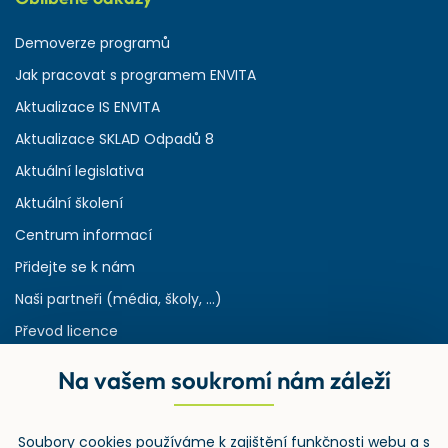
Demoverze programů
Jak pracovat s programem ENVITA
Aktualizace IS ENVITA
Aktualizace SKLAD Odpadů 8
Aktuální legislativa
Aktuální školení
Centrum informací
Přidejte se k nám
Naši partneři (média, školy, ...)
Převod licence
Reference
Na vašem soukromí nám záleží
Rejstřík používaných zkratek v odpadech
HW & SW požadavky pro náš IS
Soubory cookies používáme k zajištění funkčnosti webu a s