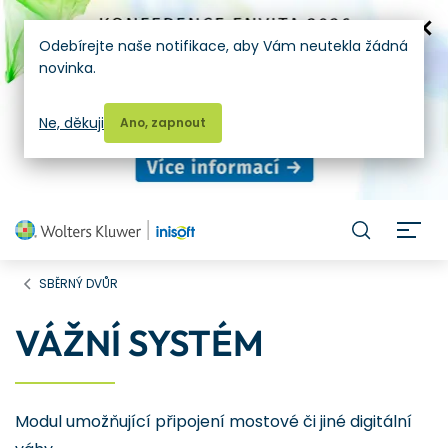
Odebírejte naše notifikace, aby Vám neutekla žádná
novinka.
Ne, děkuji
Ano, zapnout
H
SBĚRNÝ DVŮR
VÁŽNÍ SYSTÉM
Modul umožňující připojení mostové či jiné digitální