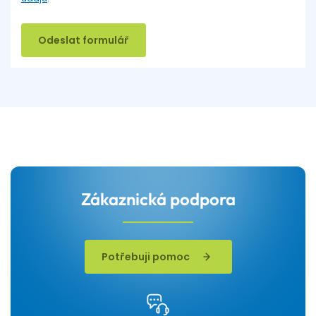
Odeslat formulář
Zákaznická podpora
Potřebuji pomoc