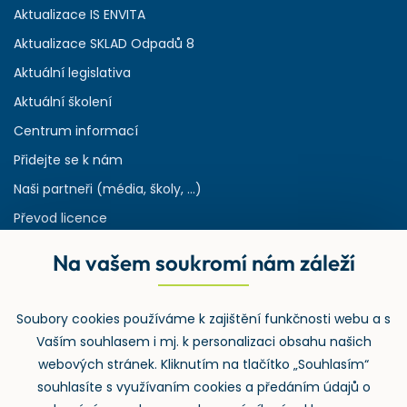
Aktualizace IS ENVITA
Aktualizace SKLAD Odpadů 8
Aktuální legislativa
Aktuální školení
Centrum informací
Přidejte se k nám
Naši partneři (média, školy, ...)
Převod licence
Reference
Na vašem soukromí nám záleží
Rejstřík používaných zkratek v odpadech
HW & SW požadavky pro náš IS
Soubory cookies používáme k zajištění funkčnosti webu a s
Zpětný odběr
Vaším souhlasem i mj. k personalizaci obsahu našich
webových stránek. Kliknutím na tlačítko „Souhlasím“
souhlasíte s využívaním cookies a předáním údajů o