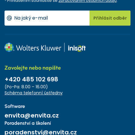
* Přihlášením souhlasíte se
zpracováním osobních údajů
.
Přihlásit odběr
Zavolejte nebo napište
+420 485 102 698
(Po-Pa: 8.00 – 16.00)
Schéma telefonní ústředny
Software
envita@envita.cz
Poradenství a školení
poradenstvi@envita.cz