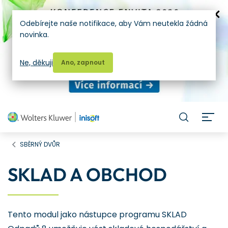
Odebírejte naše notifikace, aby Vám neutekla žádná
novinka.
Ne, děkuji
Ano, zapnout
H
SBĚRNÝ DVŮR
SKLAD A OBCHOD
Tento modul jako nástupce programu SKLAD