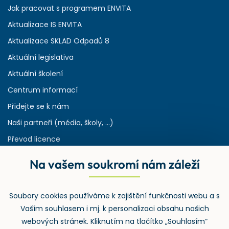
Jak pracovat s programem ENVITA
Aktualizace IS ENVITA
Aktualizace SKLAD Odpadů 8
Aktuální legislativa
Aktuální školení
Centrum informací
Přidejte se k nám
Naši partneři (média, školy, ...)
Převod licence
Reference
Na vašem soukromí nám záleží
Rejstřík používaných zkratek v odpadech
HW & SW požadavky pro náš IS
Soubory cookies používáme k zajištění funkčnosti webu a s
Zpětný odběr
Vaším souhlasem i mj. k personalizaci obsahu našich
webových stránek. Kliknutím na tlačítko „Souhlasím“