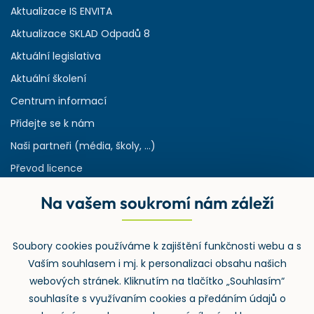
Aktualizace IS ENVITA
Aktualizace SKLAD Odpadů 8
Aktuální legislativa
Aktuální školení
Centrum informací
Přidejte se k nám
Naši partneři (média, školy, ...)
Převod licence
Reference
Na vašem soukromí nám záleží
Rejstřík používaných zkratek v odpadech
HW & SW požadavky pro náš IS
Soubory cookies používáme k zajištění funkčnosti webu a s
Zpětný odběr
Vaším souhlasem i mj. k personalizaci obsahu našich
webových stránek. Kliknutím na tlačítko „Souhlasím“
souhlasíte s využívaním cookies a předáním údajů o