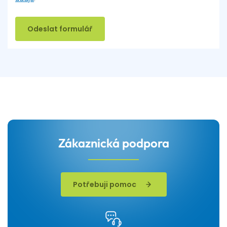
Odeslat formulář
Zákaznická podpora
Potřebuji pomoc