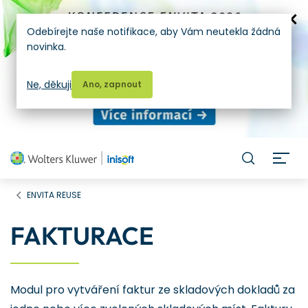
Odebírejte naše notifikace, aby Vám neutekla žádná
novinka.
Ne, děkuji
Ano, zapnout
H
ENVITA REUSE
FAKTURACE
Modul pro vytváření faktur ze skladových dokladů za