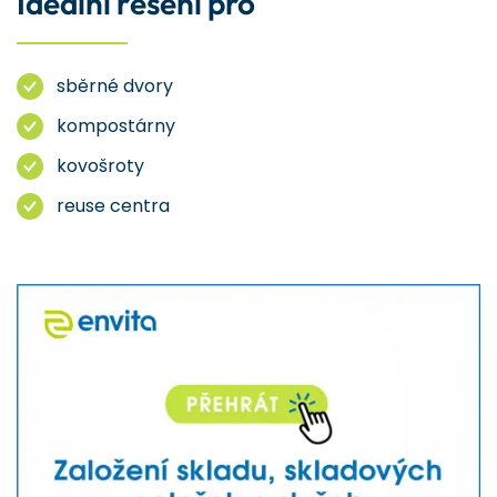
Ideální řešení pro
sběrné dvory
kompostárny
kovošroty
reuse centra