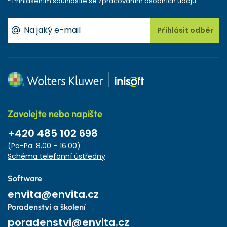
* Přihlášením souhlasíte se
zpracováním osobních údajů
.
Přihlásit odběr
Zavolejte nebo napište
+420 485 102 698
(Po-Pa: 8.00 – 16.00)
Schéma telefonní ústředny
Software
envita@envita.cz
Poradenství a školení
poradenstvi@envita.cz