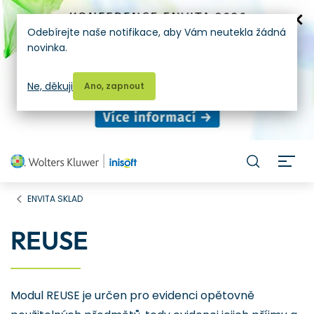
Odebírejte naše notifikace, aby Vám neutekla žádná
novinka.
Ne, děkuji
Ano, zapnout
H
ENVITA SKLAD
REUSE
Modul REUSE je určen pro evidenci opětovně