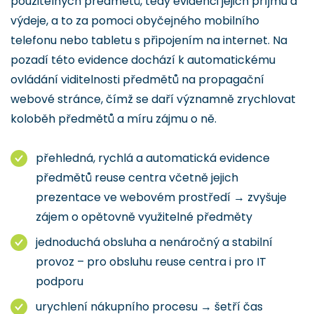
použitelných předmětů, tedy evidenci jejich příjmu a
výdeje, a to za pomoci obyčejného mobilního
telefonu nebo tabletu s připojením na internet. Na
pozadí této evidence dochází k automatickému
ovládání viditelnosti předmětů na propagační
webové stránce, čímž se daří významně zrychlovat
koloběh předmětů a míru zájmu o ně.
přehledná, rychlá a automatická evidence
předmětů reuse centra včetně jejich
prezentace ve webovém prostředí → zvyšuje
zájem o opětovně využitelné předměty
jednoduchá obsluha a nenáročný a stabilní
provoz – pro obsluhu reuse centra i pro IT
podporu
urychlení nákupního procesu → šetří čas