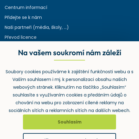
Centrum informací
Přidejte se k nám
Naši partneři (média, školy, ...)
Převod licence
Reference
Na vašem soukromí nám záleží
Rejstřík používaných zkratek v odpadech
HW & SW požadavky pro náš IS
Soubory cookies používáme k zajištění funkčnosti webu a s
Zpětný odběr
Vaším souhlasem i mj. k personalizaci obsahu našich
webových stránek. Kliknutím na tlačítko „Souhlasím“
souhlasíte s využívaním cookies a předáním údajů o
chování na webu pro zobrazení cílené reklamy na
sociálních sítích a reklamních sítích na dalších webech.
Souhlasím
2026 ©
Wolters Kluwer ČR, a.s.
, U nákladového nádraží 3265/10,
130 00 Praha 3 – Strašnice