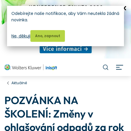
Odebírejte naše notifikace, aby Vám neutekla žádná
novinka.
Ne, děkuji
Ano, zapnout
H
Aktuálně
POZVÁNKA NA
ŠKOLENÍ: Změny v
ohlašování odpadů za rok