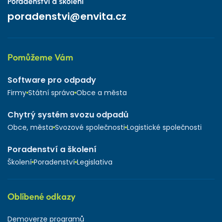
Poradenství a školení
poradenstvi@envita.cz
Pomůžeme Vám
Software pro odpady
Firmy
Státní správa
Obce a města
Chytrý systém svozu odpadů
Obce, města
Svozové společnosti
Logistické společnosti
Poradenství a školení
Školení
Poradenství
Legislativa
Oblíbené odkazy
Demoverze programů