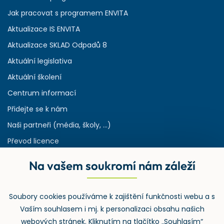
Jak pracovat s programem ENVITA
Aktualizace IS ENVITA
Aktualizace SKLAD Odpadů 8
Aktuální legislativa
Aktuální školení
Centrum informací
Přidejte se k nám
Naši partneři (média, školy, ...)
Převod licence
Reference
Na vašem soukromí nám záleží
Rejstřík používaných zkratek v odpadech
HW & SW požadavky pro náš IS
Soubory cookies používáme k zajištění funkčnosti webu a s
Zpětný odběr
Vaším souhlasem i mj. k personalizaci obsahu našich
webových stránek. Kliknutím na tlačítko „Souhlasím“