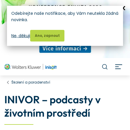
Odebírejte naše notifikace, aby Vám neutekla žádná
novinka.
Ne, děkuji
Ano, zapnout
H
Školení a poradenství
INIVOR – podcasty v
životním prostředí