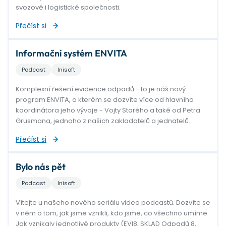
svozové i logistické společnosti.
Přečíst si
Informační systém ENVITA
Podcast
Inisoft
Komplexní řešení evidence odpadů - to je náš nový
program ENVITA, o kterém se dozvíte více od hlavního
koordinátora jeho vývoje - Vojty Starého a také od Petra
Grusmana, jednoho z našich zakladatelů a jednatelů.
Přečíst si
Bylo nás pět
Podcast
Inisoft
Vítejte u našeho nového seriálu video podcastů. Dozvíte se
v něm o tom, jak jsme vznikli, kdo jsme, co všechno umíme.
Jak vznikaly jednotlivé produkty (EVI8, SKLAD Odpadů 8,