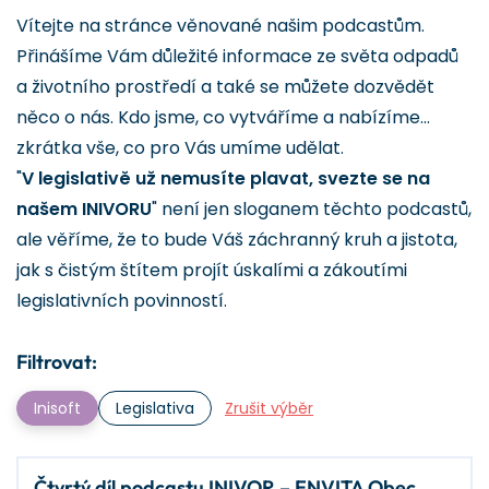
Vítejte na stránce věnované našim podcastům.
Přinášíme Vám důležité informace ze světa odpadů
a životního prostředí a také se můžete dozvědět
něco o nás. Kdo jsme, co vytváříme a nabízíme…
zkrátka vše, co pro Vás umíme udělat.
"
V legislativě už nemusíte plavat, svezte se na
našem INIVORU
" není jen sloganem těchto podcastů,
ale věříme, že to bude Váš záchranný kruh a jistota,
jak s čistým štítem projít úskalími a zákoutími
legislativních povinností.
Filtrovat:
Inisoft
Legislativa
Zrušit výběr
Čtvrtý díl podcastu INIVOR – ENVITA Obec