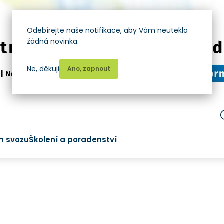
Odebírejte naše notifikace, aby Vám neutekla
žádná novinka.
Ne, děkuji
Ano, zapnout
m svozu
Školení a poradenství