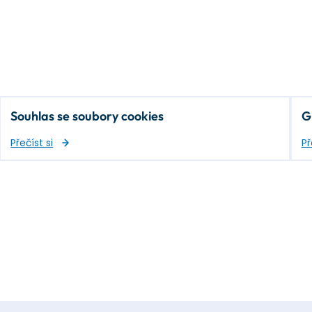
Souhlas se soubory cookies
G
Přečíst si
Př