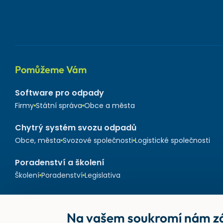
Pomůžeme Vám
Software pro odpady
Firmy
Státní správa
Obce a města
Chytrý systém svozu odpadů
Obce, města
Svozové společnosti
Logistické společnosti
Poradenství a školení
Školení
Poradenství
Legislativa
Na vašem soukromí nám zá