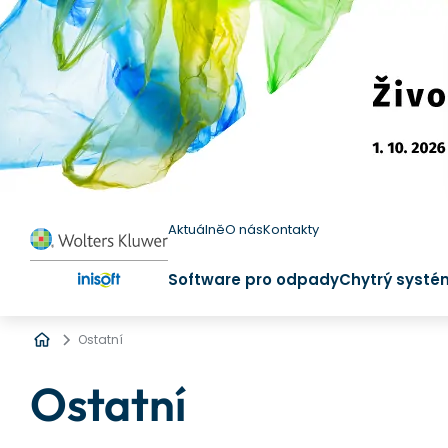
Aktuálně
O nás
Kontakty
Software pro odpady
Chytrý systé
Úvod
Ostatní
Ostatní