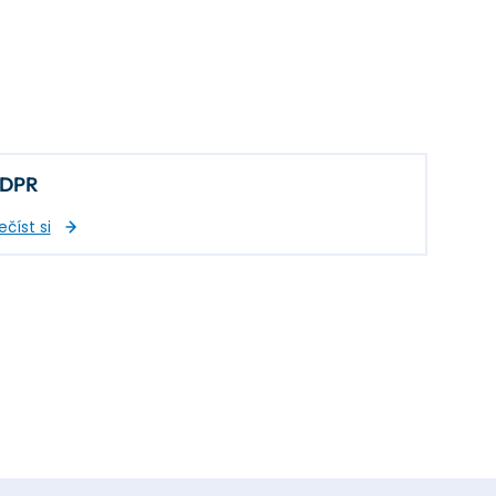
DPR
ečíst si