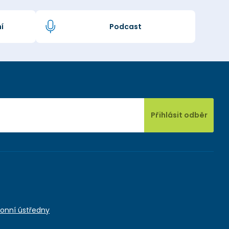
í
Podcast
Přihlásit odběr
onní ústředny