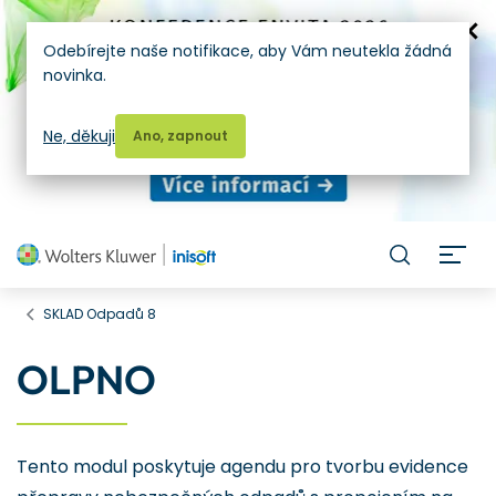
Odebírejte naše notifikace, aby Vám neutekla žádná
novinka.
Ne, děkuji
Ano, zapnout
H
SKLAD Odpadů 8
OLPNO
Tento modul poskytuje agendu pro tvorbu evidence