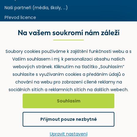
Naši partneři (média, školy, ...)
Převod licence
Reference
Na vašem soukromí nám záleží
Rejstřík používaných zkratek v odpadech
HW & SW požadavky pro náš IS
Soubory cookies používáme k zajištění funkčnosti webu a s
Zpětný odběr
Vaším souhlasem i mj. k personalizaci obsahu našich
webových stránek. Kliknutím na tlačítko „Souhlasím“
souhlasíte s využívaním cookies a předáním údajů o
chování na webu pro zobrazení cílené reklamy na
sociálních sítích a reklamních sítích na dalších webech.
Souhlasím
2026 ©
Wolters Kluwer ČR, a.s.
, U nákladového nádraží 3265/10,
130 00 Praha 3 – Strašnice
Přijmout pouze nezbytné
GDPR
Cookies
Notifikace
vytvořil
webProgress
Upravit nastavení