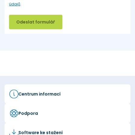
údajů
.
Odeslat formulář
Centrum informací
Podpora
Software ke stažení