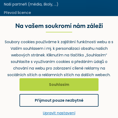
Naši partneři (média, školy, ...)
Převod licence
Reference
Na vašem soukromí nám záleží
Rejstřík používaných zkratek v odpadech
HW & SW požadavky pro náš IS
Soubory cookies používáme k zajištění funkčnosti webu a s
Zpětný odběr
Vaším souhlasem i mj. k personalizaci obsahu našich
webových stránek. Kliknutím na tlačítko „Souhlasím“
souhlasíte s využívaním cookies a předáním údajů o
chování na webu pro zobrazení cílené reklamy na
sociálních sítích a reklamních sítích na dalších webech.
Souhlasím
2026 ©
Wolters Kluwer ČR, a.s.
, U nákladového nádraží 3265/10,
130 00 Praha 3 – Strašnice
Přijmout pouze nezbytné
GDPR
Cookies
Notifikace
Upravit nastavení
vytvořil
webProgress