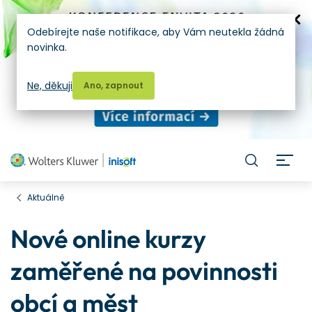
Odebírejte naše notifikace, aby Vám neutekla žádná
novinka.
Ne, děkuji
Ano, zapnout
H
Aktuálně
Nové online kurzy
zaměřené na povinnosti
obcí a měst