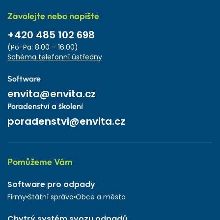
Zavolejte nebo napište
+420 485 102 698
(Po-Pa: 8.00 – 16.00)
Schéma telefonní ústředny
Software
envita@envita.cz
Poradenství a školení
poradenstvi@envita.cz
Pomůžeme Vám
Software pro odpady
Firmy
Státní správa
Obce a města
Chytrý systém svozu odpadů