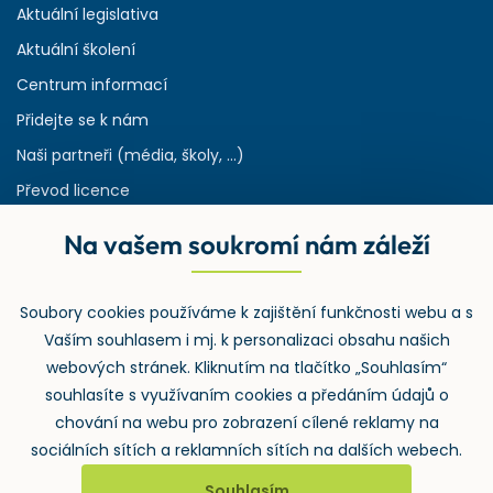
Aktuální legislativa
Aktuální školení
Centrum informací
Přidejte se k nám
Naši partneři (média, školy, ...)
Převod licence
Reference
Na vašem soukromí nám záleží
Rejstřík používaných zkratek v odpadech
HW & SW požadavky pro náš IS
Soubory cookies používáme k zajištění funkčnosti webu a s
Zpětný odběr
Vaším souhlasem i mj. k personalizaci obsahu našich
webových stránek. Kliknutím na tlačítko „Souhlasím“
souhlasíte s využívaním cookies a předáním údajů o
chování na webu pro zobrazení cílené reklamy na
sociálních sítích a reklamních sítích na dalších webech.
Souhlasím