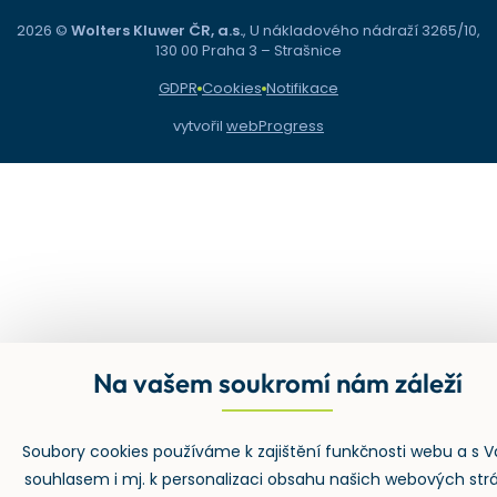
2026 ©
Wolters Kluwer ČR, a.s.
, U nákladového nádraží 3265/10,
130 00 Praha 3 – Strašnice
GDPR
Cookies
Notifikace
vytvořil
webProgress
Na vašem soukromí nám záleží
Soubory cookies používáme k zajištění funkčnosti webu a s 
souhlasem i mj. k personalizaci obsahu našich webových str