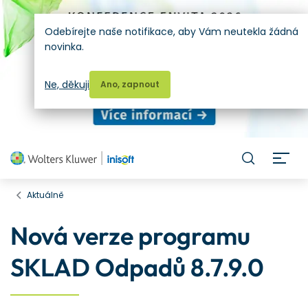
Odebírejte naše notifikace, aby Vám neutekla žádná
novinka.
Ne, děkuji
Ano, zapnout
H
Aktuálně
Nová verze programu
SKLAD Odpadů 8.7.9.0