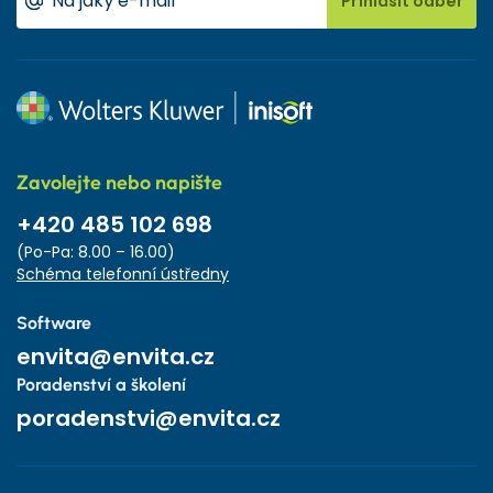
Přihlásit odběr
Zavolejte nebo napište
+420 485 102 698
(Po-Pa: 8.00 – 16.00)
Schéma telefonní ústředny
Software
envita@envita.cz
Poradenství a školení
poradenstvi@envita.cz