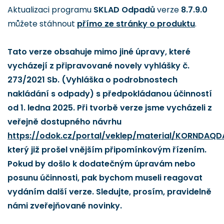
Aktualizaci programu
SKLAD Odpadů
verze
8.7.9.0
můžete stáhnout
přímo ze stránky o produktu
.
Tato verze obsahuje mimo jiné úpravy, které
vycházejí z připravované novely vyhlášky č.
273/2021 Sb. (Vyhláška o podrobnostech
nakládání s odpady) s předpokládanou účinností
od 1. ledna 2025. Při tvorbě verze jsme vycházeli z
veřejně dostupného návrhu
https://odok.cz/portal/veklep/material/KORNDAQ
který již prošel vnějším připomínkovým řízením.
Pokud by došlo k dodatečným úpravám nebo
posunu účinnosti, pak bychom museli reagovat
vydáním další verze. Sledujte, prosím, pravidelně
námi zveřejňované novinky.